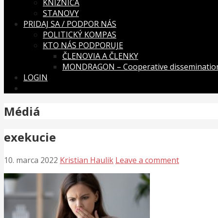
KNIŽNICA
STANOVY
PRIDAJ SA / PODPOR NÁS
POLITICKÝ KOMPAS
KTO NÁS PODPORUJE
ČLENOVIA A ČLENKY
MONDRAGON – Cooperative dissemination
LOGIN
Médiá
exekucie
10. marca 2022
Kristian Haulik
Leave a comment