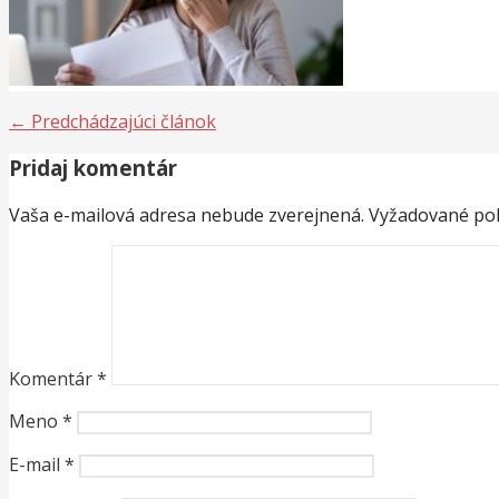
Navigácia
← Predchádzajúci článok
v
Pridaj komentár
článku
Vaša e-mailová adresa nebude zverejnená.
Vyžadované pol
Komentár
*
Meno
*
E-mail
*