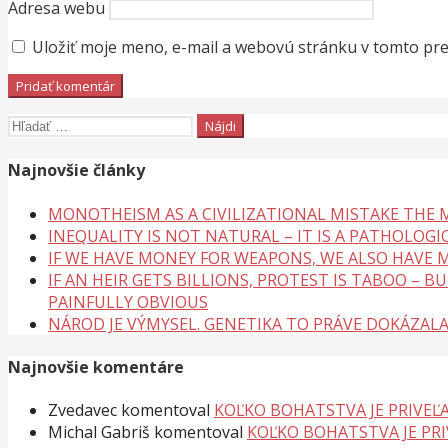
Adresa webu
Uložiť moje meno, e-mail a webovú stránku v tomto pr
Hľadať:
Najnovšie články
MONOTHEISM AS A CIVILIZATIONAL MISTAKE THE
INEQUALITY IS NOT NATURAL – IT IS A PATHOLOGI
IF WE HAVE MONEY FOR WEAPONS, WE ALSO HAVE M
IF AN HEIR GETS BILLIONS, PROTEST IS TABOO – 
PAINFULLY OBVIOUS
NÁROD JE VÝMYSEL. GENETIKA TO PRÁVE DOKÁZAL
Najnovšie komentáre
Zvedavec
komentoval
KOĽKO BOHATSTVA JE PRIVEĽA
Michal Gabriš
komentoval
KOĽKO BOHATSTVA JE PRI