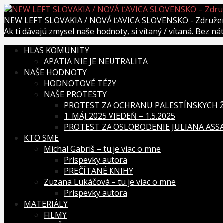
Skip
to
NEW LEFT SLOVAKIA / NOVÁ ĽAVICA SLOVENSKO - Združenie
content
Ak ti dávajú zmysel naše hodnoty, si vítaný / vítaná. Bez n
HLAS KOMUNITY
APATIA NIE JE NEUTRALITA
NAŠE HODNOTY
HODNOTOVÉ TÉZY
NAŠE PROTESTY
PROTEST ZA OCHRANU PALESTÍNSKYCH ŽI
1. MÁJ 2025 VIEDEŇ – 1.5.2025
PROTEST ZA OSLOBODENIE JULIANA ASSAN
KTO SME
Michal Gabriš – tu je viac o mne
Príspevky autora
PREČÍTANÉ KNIHY
Zuzana Lukáčová – tu je viac o mne
Príspevky autora
MATERIÁLY
FILMY