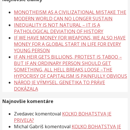
MONOTHEISM AS A CIVILIZATIONAL MISTAKE THE
MODERN WORLD CAN NO LONGER SUSTAIN
INEQUALITY IS NOT NATURAL – IT IS A
PATHOLOGICAL DEVIATION OF HISTORY
IF WE HAVE MONEY FOR WEAPONS, WE ALSO HAVE
MONEY FOR A GLOBAL START IN LIFE FOR EVERY
YOUNG PERSON
IF AN HEIR GETS BILLIONS, PROTEST IS TABOO –
BUT IF AN ORDINARY PERSON SHOULD GET
SOMETHING, ALL HELL BREAKS LOOSE –THE
HYPOCRISY OF CAPITALISM IS PAINFULLY OBVIOUS
NÁROD JE VÝMYSEL. GENETIKA TO PRÁVE
DOKÁZALA
Najnovšie komentáre
Zvedavec
komentoval
KOĽKO BOHATSTVA JE
PRIVEĽA?
Michal Gabriš
komentoval
KOĽKO BOHATSTVA JE