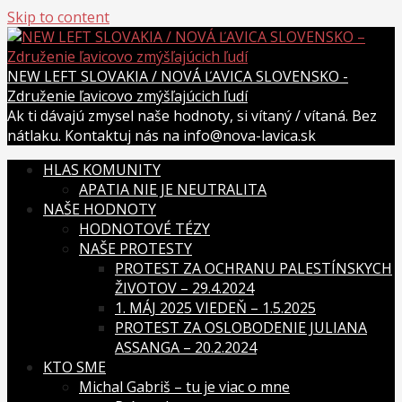
Skip to content
NEW LEFT SLOVAKIA / NOVÁ ĽAVICA SLOVENSKO -
Združenie ľavicovo zmýšľajúcich ľudí
Ak ti dávajú zmysel naše hodnoty, si vítaný / vítaná. Bez
nátlaku. Kontaktuj nás na info@nova-lavica.sk
HLAS KOMUNITY
APATIA NIE JE NEUTRALITA
NAŠE HODNOTY
HODNOTOVÉ TÉZY
NAŠE PROTESTY
PROTEST ZA OCHRANU PALESTÍNSKYCH
ŽIVOTOV – 29.4.2024
1. MÁJ 2025 VIEDEŇ – 1.5.2025
PROTEST ZA OSLOBODENIE JULIANA
ASSANGA – 20.2.2024
KTO SME
Michal Gabriš – tu je viac o mne