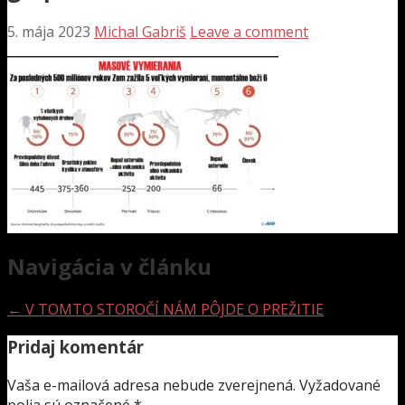
5. mája 2023
Michal Gabriš
Leave a comment
Navigácia v článku
← V TOMTO STOROČÍ NÁM PÔJDE O PREŽITIE
Pridaj komentár
Vaša e-mailová adresa nebude zverejnená.
Vyžadované
polia sú označené
*