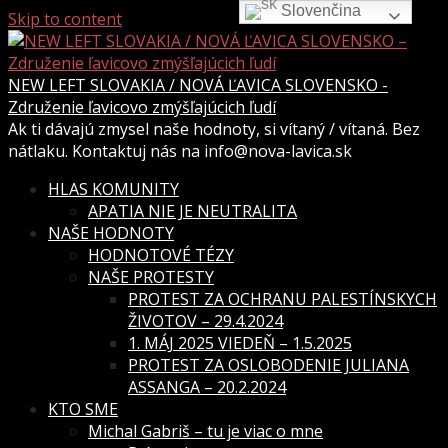
Slovenčina
Skip to content
NEW LEFT SLOVAKIA / NOVÁ ĽAVICA SLOVENSKO -
Združenie ľavicovo zmýšľajúcich ľudí
Ak ti dávajú zmysel naše hodnoty, si vítaný / vítaná. Bez
nátlaku. Kontaktuj nás na info@nova-lavica.sk
HLAS KOMUNITY
APATIA NIE JE NEUTRALITA
NAŠE HODNOTY
HODNOTOVÉ TÉZY
NAŠE PROTESTY
PROTEST ZA OCHRANU PALESTÍNSKYCH
ŽIVOTOV – 29.4.2024
1. MÁJ 2025 VIEDEŇ – 1.5.2025
PROTEST ZA OSLOBODENIE JULIANA
ASSANGA – 20.2.2024
KTO SME
Michal Gabriš – tu je viac o mne