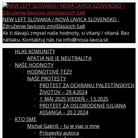
Skip
to
content
NEW LEFT SLOVAKIA / NOVÁ ĽAVICA SLOVENSKO -
Združenie ľavicovo zmýšľajúcich ľudí
Ak ti dávajú zmysel naše hodnoty, si vítaný / vítaná. Bez
nátlaku. Kontaktuj nás na info@nova-lavica.sk
HLAS KOMUNITY
APATIA NIE JE NEUTRALITA
NAŠE HODNOTY
HODNOTOVÉ TÉZY
NAŠE PROTESTY
PROTEST ZA OCHRANU PALESTÍNSKYCH
ŽIVOTOV – 29.4.2024
1. MÁJ 2025 VIEDEŇ – 1.5.2025
PROTEST ZA OSLOBODENIE JULIANA
ASSANGA – 20.2.2024
KTO SME
Michal Gabriš – tu je viac o mne
Príspevky autora