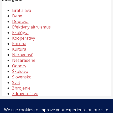
Bratislava
Dane
Doprava
Efektivny altruizmus
Ekológia
Kooperatívy
Korona
Kultúra
Nerovnosť
Nezaradené
Odbory
Školstvo
Slovensko
Svet
Zbrojenie
Zdravotníctvo
Meta