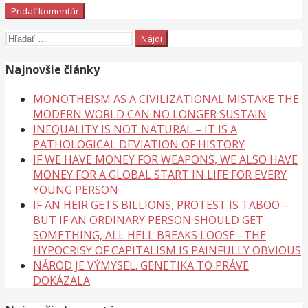
Hľadať:
Najnovšie články
MONOTHEISM AS A CIVILIZATIONAL MISTAKE THE
MODERN WORLD CAN NO LONGER SUSTAIN
INEQUALITY IS NOT NATURAL – IT IS A
PATHOLOGICAL DEVIATION OF HISTORY
IF WE HAVE MONEY FOR WEAPONS, WE ALSO HAVE
MONEY FOR A GLOBAL START IN LIFE FOR EVERY
YOUNG PERSON
IF AN HEIR GETS BILLIONS, PROTEST IS TABOO –
BUT IF AN ORDINARY PERSON SHOULD GET
SOMETHING, ALL HELL BREAKS LOOSE –THE
HYPOCRISY OF CAPITALISM IS PAINFULLY OBVIOUS
NÁROD JE VÝMYSEL. GENETIKA TO PRÁVE
DOKÁZALA