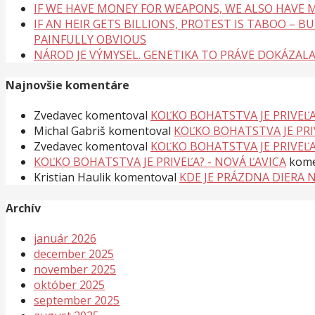
IF WE HAVE MONEY FOR WEAPONS, WE ALSO HAVE M
IF AN HEIR GETS BILLIONS, PROTEST IS TABOO – 
PAINFULLY OBVIOUS
NÁROD JE VÝMYSEL. GENETIKA TO PRÁVE DOKÁZAL
Najnovšie komentáre
Zvedavec
komentoval
KOĽKO BOHATSTVA JE PRIVEĽA
Michal Gabriš
komentoval
KOĽKO BOHATSTVA JE PRI
Zvedavec
komentoval
KOĽKO BOHATSTVA JE PRIVEĽA
KOĽKO BOHATSTVA JE PRIVEĽA? - NOVÁ ĽAVICA
kome
Kristian Haulik
komentoval
KDE JE PRÁZDNA DIERA 
Archív
január 2026
december 2025
november 2025
október 2025
september 2025