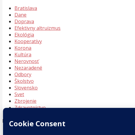
Bratislava
Dane
Doprava
Efektivny altruizmus
Ekológia
Kooperatívy
Korona
Kultúra
Nerovnosť
Nezaradené
Odbory
Školstvo
Slovensko
Svet
Zbrojenie
Zdravotníctvo
Meta
Prihlásiť sa