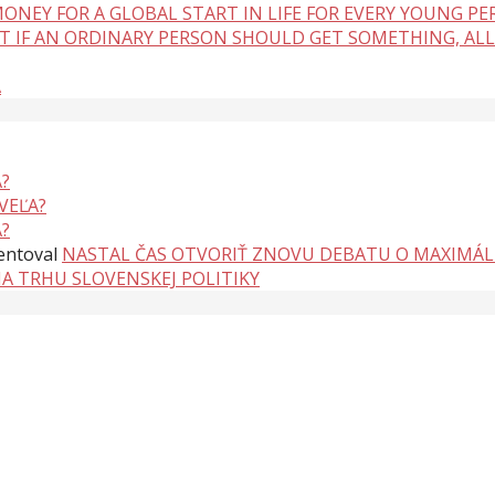
ONEY FOR A GLOBAL START IN LIFE FOR EVERY YOUNG P
BUT IF AN ORDINARY PERSON SHOULD GET SOMETHING, ALL
A
?
VEĽA?
?
ntoval
NASTAL ČAS OTVORIŤ ZNOVU DEBATU O MAXIMÁ
NA TRHU SLOVENSKEJ POLITIKY