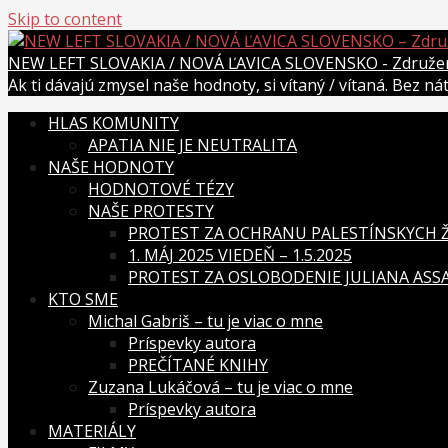
Skip to content
NEW LEFT SLOVAKIA / NOVÁ ĽAVICA SLOVENSKO - Združenie
Ak ti dávajú zmysel naše hodnoty, si vítaný / vítaná. Bez n
HLAS KOMUNITY
APATIA NIE JE NEUTRALITA
NAŠE HODNOTY
HODNOTOVÉ TÉZY
NAŠE PROTESTY
PROTEST ZA OCHRANU PALESTÍNSKYCH ŽI
1. MÁJ 2025 VIEDEŇ – 1.5.2025
PROTEST ZA OSLOBODENIE JULIANA ASSAN
KTO SME
Michal Gabriš – tu je viac o mne
Príspevky autora
PREČÍTANÉ KNIHY
Zuzana Lukáčová – tu je viac o mne
Príspevky autora
MATERIÁLY