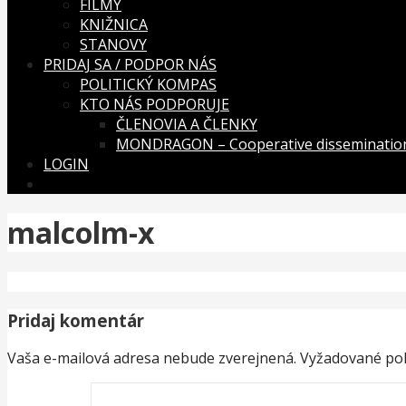
FILMY
KNIŽNICA
STANOVY
PRIDAJ SA / PODPOR NÁS
POLITICKÝ KOMPAS
KTO NÁS PODPORUJE
ČLENOVIA A ČLENKY
MONDRAGON – Cooperative dissemination
LOGIN
malcolm-x
Pridaj komentár
Vaša e-mailová adresa nebude zverejnená.
Vyžadované pol