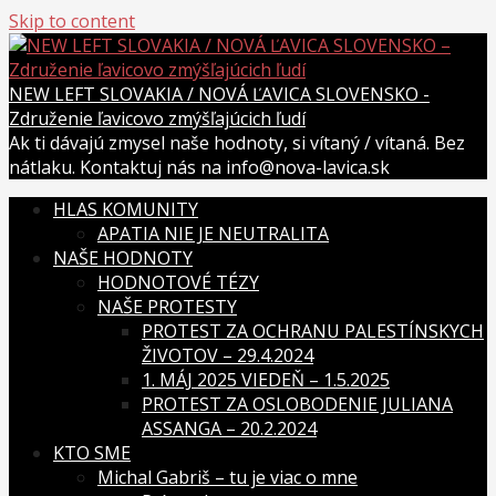
Skip to content
NEW LEFT SLOVAKIA / NOVÁ ĽAVICA SLOVENSKO -
Združenie ľavicovo zmýšľajúcich ľudí
Ak ti dávajú zmysel naše hodnoty, si vítaný / vítaná. Bez
nátlaku. Kontaktuj nás na info@nova-lavica.sk
HLAS KOMUNITY
APATIA NIE JE NEUTRALITA
NAŠE HODNOTY
HODNOTOVÉ TÉZY
NAŠE PROTESTY
PROTEST ZA OCHRANU PALESTÍNSKYCH
ŽIVOTOV – 29.4.2024
1. MÁJ 2025 VIEDEŇ – 1.5.2025
PROTEST ZA OSLOBODENIE JULIANA
ASSANGA – 20.2.2024
KTO SME
Michal Gabriš – tu je viac o mne