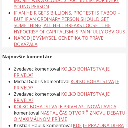
MONEY FOR A GLOBAL START IN LIFE FOR EVERY
YOUNG PERSON
IF AN HEIR GETS BILLIONS, PROTEST IS TABOO –
BUT IF AN ORDINARY PERSON SHOULD GET
SOMETHING, ALL HELL BREAKS LOOSE –THE
HYPOCRISY OF CAPITALISM IS PAINFULLY OBVIOUS
NÁROD JE VÝMYSEL. GENETIKA TO PRÁVE
DOKÁZALA
Najnovšie komentáre
Zvedavec
komentoval
KOĽKO BOHATSTVA JE
PRIVEĽA?
Michal Gabriš
komentoval
KOĽKO BOHATSTVA JE
PRIVEĽA?
Zvedavec
komentoval
KOĽKO BOHATSTVA JE
PRIVEĽA?
KOĽKO BOHATSTVA JE PRIVEĽA? - NOVÁ ĽAVICA
komentoval
NASTAL ČAS OTVORIŤ ZNOVU DEBATU
O MAXIMÁLNOM PRÍJME
Kristian Haulik
komentoval
KDE JE PRÁZDNA DIERA