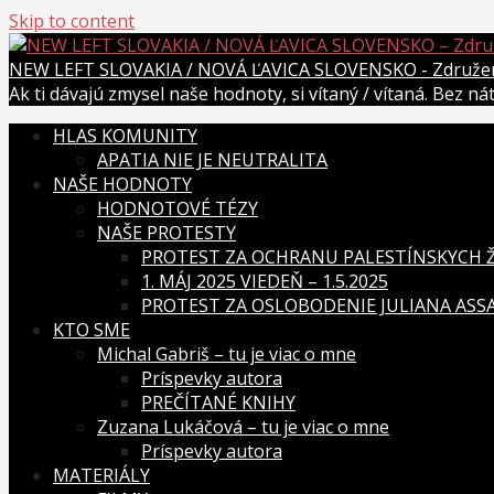
Skip to content
NEW LEFT SLOVAKIA / NOVÁ ĽAVICA SLOVENSKO - Združenie
Ak ti dávajú zmysel naše hodnoty, si vítaný / vítaná. Bez n
HLAS KOMUNITY
APATIA NIE JE NEUTRALITA
NAŠE HODNOTY
HODNOTOVÉ TÉZY
NAŠE PROTESTY
PROTEST ZA OCHRANU PALESTÍNSKYCH ŽI
1. MÁJ 2025 VIEDEŇ – 1.5.2025
PROTEST ZA OSLOBODENIE JULIANA ASSAN
KTO SME
Michal Gabriš – tu je viac o mne
Príspevky autora
PREČÍTANÉ KNIHY
Zuzana Lukáčová – tu je viac o mne
Príspevky autora
MATERIÁLY