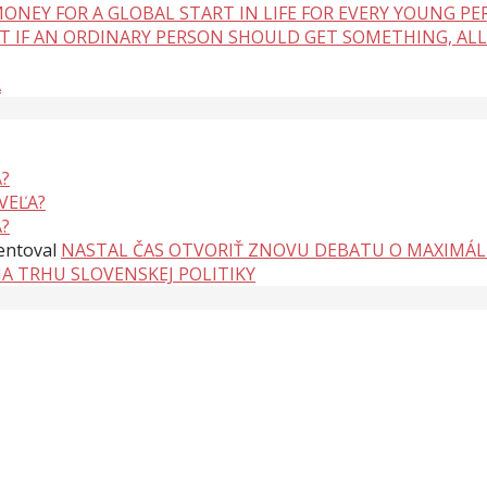
ONEY FOR A GLOBAL START IN LIFE FOR EVERY YOUNG P
BUT IF AN ORDINARY PERSON SHOULD GET SOMETHING, ALL
A
?
VEĽA?
?
ntoval
NASTAL ČAS OTVORIŤ ZNOVU DEBATU O MAXIMÁ
NA TRHU SLOVENSKEJ POLITIKY