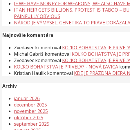
IF WE HAVE MONEY FOR WEAPONS, WE ALSO HAVE M
IF AN HEIR GETS BILLIONS, PROTEST IS TABOO – 
PAINFULLY OBVIOUS
NÁROD JE VÝMYSEL. GENETIKA TO PRÁVE DOKÁZAL
Najnovšie komentáre
Zvedavec
komentoval
KOĽKO BOHATSTVA JE PRIVEĽA
Michal Gabriš
komentoval
KOĽKO BOHATSTVA JE PRI
Zvedavec
komentoval
KOĽKO BOHATSTVA JE PRIVEĽA
KOĽKO BOHATSTVA JE PRIVEĽA? - NOVÁ ĽAVICA
kome
Kristian Haulik
komentoval
KDE JE PRÁZDNA DIERA 
Archív
január 2026
december 2025
november 2025
október 2025
september 2025