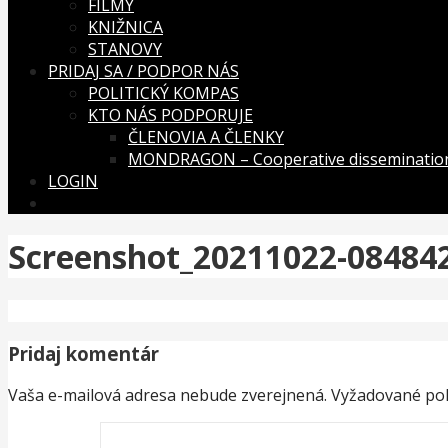
FILMY
KNIŽNICA
STANOVY
PRIDAJ SA / PODPOR NÁS
POLITICKÝ KOMPAS
KTO NÁS PODPORUJE
ČLENOVIA A ČLENKY
MONDRAGON – Cooperative dissemination
LOGIN
Screenshot_20211022-08484
Pridaj komentár
Vaša e-mailová adresa nebude zverejnená.
Vyžadované pol