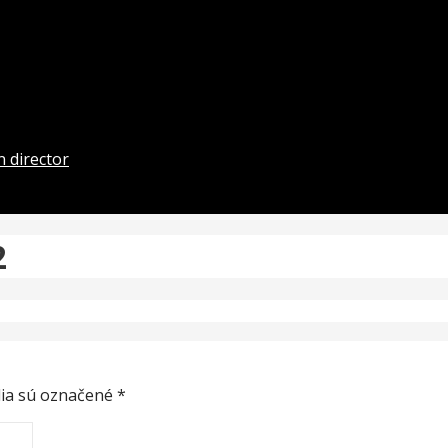
 director
2
ia sú označené
*