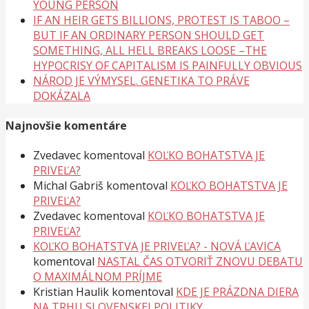
YOUNG PERSON
IF AN HEIR GETS BILLIONS, PROTEST IS TABOO –
BUT IF AN ORDINARY PERSON SHOULD GET
SOMETHING, ALL HELL BREAKS LOOSE –THE
HYPOCRISY OF CAPITALISM IS PAINFULLY OBVIOUS
NÁROD JE VÝMYSEL. GENETIKA TO PRÁVE
DOKÁZALA
Najnovšie komentáre
Zvedavec
komentoval
KOĽKO BOHATSTVA JE
PRIVEĽA?
Michal Gabriš
komentoval
KOĽKO BOHATSTVA JE
PRIVEĽA?
Zvedavec
komentoval
KOĽKO BOHATSTVA JE
PRIVEĽA?
KOĽKO BOHATSTVA JE PRIVEĽA? - NOVÁ ĽAVICA
komentoval
NASTAL ČAS OTVORIŤ ZNOVU DEBATU
O MAXIMÁLNOM PRÍJME
Kristian Haulik
komentoval
KDE JE PRÁZDNA DIERA
NA TRHU SLOVENSKEJ POLITIKY