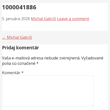
1000041886
5. januára 2026
Michal Gabriš
Leave a comment
Navigácia
← Michal Gabriš
v
Pridaj komentár
článku
Vaša e-mailová adresa nebude zverejnená.
Vyžadované
polia sú označené
*
Komentár
*