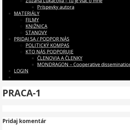
Zuzana Lukáčová – tu je viac o mne
Príspevky autora
MATERIÁLY
FILMY
KNIŽNICA
STANOVY
PRIDAJ SA / PODPOR NÁS
POLITICKÝ KOMPAS
KTO NÁS PODPORUJE
ČLENOVIA A ČLENKY
MONDRAGON – Cooperative dissemination
LOGIN
PRACA-1
Pridaj komentár