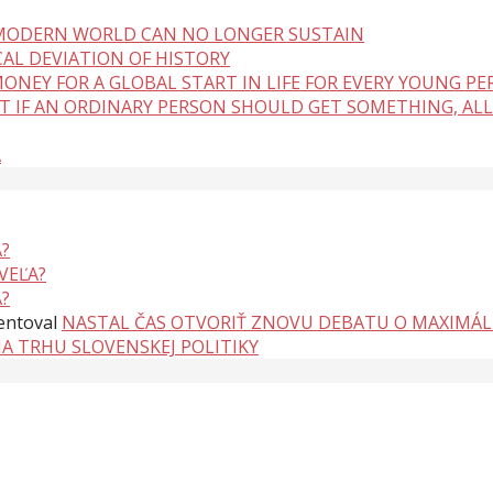
 MODERN WORLD CAN NO LONGER SUSTAIN
CAL DEVIATION OF HISTORY
ONEY FOR A GLOBAL START IN LIFE FOR EVERY YOUNG P
BUT IF AN ORDINARY PERSON SHOULD GET SOMETHING, ALL
A
?
VEĽA?
?
ntoval
NASTAL ČAS OTVORIŤ ZNOVU DEBATU O MAXIMÁ
NA TRHU SLOVENSKEJ POLITIKY