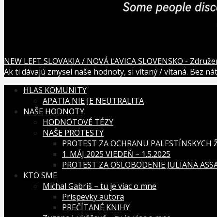
NEW LEFT SLOVAKIA / NOVÁ ĽAVICA SLOVENSKO - Združenie
Ak ti dávajú zmysel naše hodnoty, si vítaný / vítaná. Bez n
HLAS KOMUNITY
APATIA NIE JE NEUTRALITA
NAŠE HODNOTY
HODNOTOVÉ TÉZY
NAŠE PROTESTY
PROTEST ZA OCHRANU PALESTÍNSKYCH ŽI
1. MÁJ 2025 VIEDEŇ – 1.5.2025
PROTEST ZA OSLOBODENIE JULIANA ASSAN
KTO SME
Michal Gabriš – tu je viac o mne
Príspevky autora
PREČÍTANÉ KNIHY