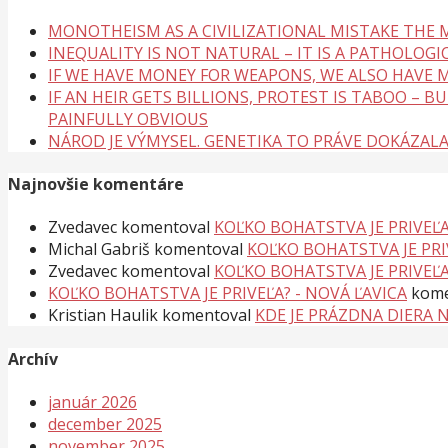
MONOTHEISM AS A CIVILIZATIONAL MISTAKE THE
INEQUALITY IS NOT NATURAL – IT IS A PATHOLOGI
IF WE HAVE MONEY FOR WEAPONS, WE ALSO HAVE M
IF AN HEIR GETS BILLIONS, PROTEST IS TABOO – 
PAINFULLY OBVIOUS
NÁROD JE VÝMYSEL. GENETIKA TO PRÁVE DOKÁZAL
Najnovšie komentáre
Zvedavec
komentoval
KOĽKO BOHATSTVA JE PRIVEĽA
Michal Gabriš
komentoval
KOĽKO BOHATSTVA JE PRI
Zvedavec
komentoval
KOĽKO BOHATSTVA JE PRIVEĽA
KOĽKO BOHATSTVA JE PRIVEĽA? - NOVÁ ĽAVICA
kome
Kristian Haulik
komentoval
KDE JE PRÁZDNA DIERA 
Archív
január 2026
december 2025
november 2025