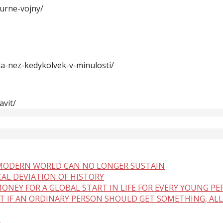
turne-vojny/
ia-nez-kedykolvek-v-minulosti/
avit/
 MODERN WORLD CAN NO LONGER SUSTAIN
CAL DEVIATION OF HISTORY
ONEY FOR A GLOBAL START IN LIFE FOR EVERY YOUNG P
BUT IF AN ORDINARY PERSON SHOULD GET SOMETHING, ALL
A