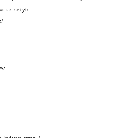
viciar-nebyt/
t/
vy/