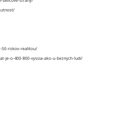
-lavicove-strany/
nutnost/
-50-rokov-realitou/
at-je-o-400-800-vyssia-ako-u-beznych-ludi/