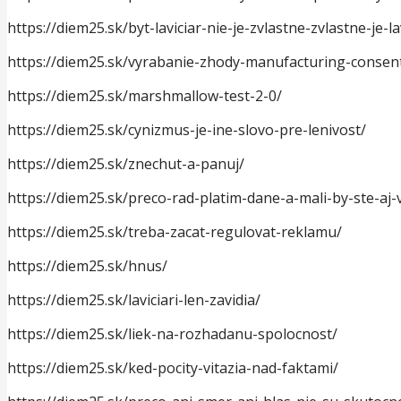
https://diem25.sk/byt-laviciar-nie-je-zvlastne-zvlastne-je-la
https://diem25.sk/vyrabanie-zhody-manufacturing-consen
https://diem25.sk/marshmallow-test-2-0/
https://diem25.sk/cynizmus-je-ine-slovo-pre-lenivost/
https://diem25.sk/znechut-a-panuj/
https://diem25.sk/preco-rad-platim-dane-a-mali-by-ste-aj-
https://diem25.sk/treba-zacat-regulovat-reklamu/
https://diem25.sk/hnus/
https://diem25.sk/laviciari-len-zavidia/
https://diem25.sk/liek-na-rozhadanu-spolocnost/
https://diem25.sk/ked-pocity-vitazia-nad-faktami/