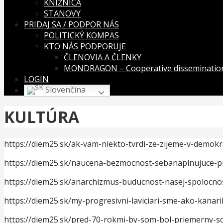
KNIŽNICA
STANOVY
PRIDAJ SA / PODPOR NÁS
POLITICKÝ KOMPAS
KTO NÁS PODPORUJE
ČLENOVIA A ČLENKY
MONDRAGON – Cooperative dissemination
LOGIN
Slovenčina
KULTÚRA
https://diem25.sk/ak-vam-niekto-tvrdi-ze-zijeme-v-demokr
https://diem25.sk/naucena-bezmocnost-sebanaplnujuce-p
https://diem25.sk/anarchizmus-buducnost-nasej-spolocnos
https://diem25.sk/my-progresivni-laviciari-sme-ako-kanari
https://diem25.sk/pred-70-rokmi-by-som-bol-priemerny-s