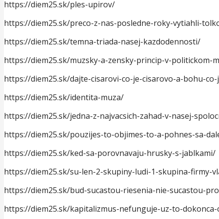
https://diem25.sk/ples-upirov/
https://diem25.sk/preco-z-nas-posledne-roky-vytiahli-tolk
https://diem25.sk/temna-triada-nasej-kazdodennosti/
https://diem25.sk/muzsky-a-zensky-princip-v-politickom-m
https://diem25.sk/dajte-cisarovi-co-je-cisarovo-a-bohu-co-
https://diem25.sk/identita-muza/
https://diem25.sk/jedna-z-najvacsich-zahad-v-nasej-spoloc
https://diem25.sk/pouzijes-to-objimes-to-a-pohnes-sa-dale
https://diem25.sk/ked-sa-porovnavaju-hrusky-s-jablkami/
https://diem25.sk/su-len-2-skupiny-ludi-1-skupina-firmy-v
https://diem25.sk/bud-sucastou-riesenia-nie-sucastou-pr
https://diem25.sk/kapitalizmus-nefunguje-uz-to-dokonca-ci