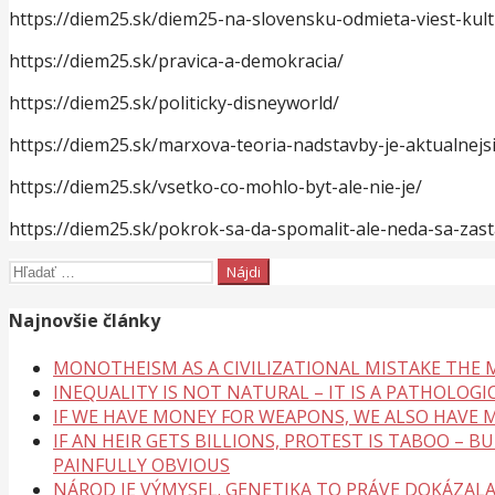
https://diem25.sk/diem25-na-slovensku-odmieta-viest-kul
https://diem25.sk/pravica-a-demokracia/
https://diem25.sk/politicky-disneyworld/
https://diem25.sk/marxova-teoria-nadstavby-je-aktualnejs
https://diem25.sk/vsetko-co-mohlo-byt-ale-nie-je/
https://diem25.sk/pokrok-sa-da-spomalit-ale-neda-sa-zast
Hľadať:
Najnovšie články
MONOTHEISM AS A CIVILIZATIONAL MISTAKE THE
INEQUALITY IS NOT NATURAL – IT IS A PATHOLOGI
IF WE HAVE MONEY FOR WEAPONS, WE ALSO HAVE M
IF AN HEIR GETS BILLIONS, PROTEST IS TABOO – 
PAINFULLY OBVIOUS
NÁROD JE VÝMYSEL. GENETIKA TO PRÁVE DOKÁZAL