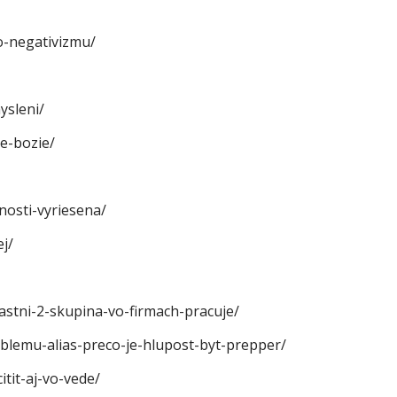
o-negativizmu/
ysleni/
je-bozie/
nosti-vyriesena/
j/
lastni-2-skupina-vo-firmach-pracuje/
oblemu-alias-preco-je-hlupost-byt-prepper/
tit-aj-vo-vede/