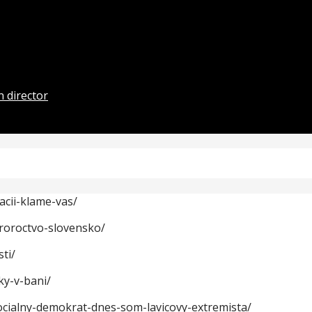
 director
acii-klame-vas/
roroctvo-slovensko/
ti/
ky-v-bani/
ocialny-demokrat-dnes-som-lavicovy-extremista/