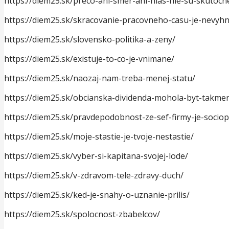
https://diem25.sk/preco-ani-smer-ani-hlas-nie-su-skutocne
https://diem25.sk/skracovanie-pracovneho-casu-je-nevyh
https://diem25.sk/slovensko-politika-a-zeny/
https://diem25.sk/existuje-to-co-je-vnimane/
https://diem25.sk/naozaj-nam-treba-menej-statu/
https://diem25.sk/obcianska-dividenda-mohola-byt-takmer
https://diem25.sk/pravdepodobnost-ze-sef-firmy-je-sociop
https://diem25.sk/moje-stastie-je-tvoje-nestastie/
https://diem25.sk/vyber-si-kapitana-svojej-lode/
https://diem25.sk/v-zdravom-tele-zdravy-duch/
https://diem25.sk/ked-je-snahy-o-uznanie-prilis/
https://diem25.sk/spolocnost-zbabelcov/