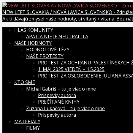
Skip
to
NEW LEFT SLOVAKIA / NOVÁ ĽAVICA SLOVENSKO - Združenie
content
Ak ti dávajú zmysel naše hodnoty, si vítaný / vítaná. Bez n
HLAS KOMUNITY
APATIA NIE JE NEUTRALITA
NAŠE HODNOTY
HODNOTOVÉ TÉZY
NAŠE PROTESTY
PROTEST ZA OCHRANU PALESTÍNSKYCH ŽI
1. MÁJ 2025 VIEDEŇ – 1.5.2025
PROTEST ZA OSLOBODENIE JULIANA ASSAN
KTO SME
Michal Gabriš – tu je viac o mne
Príspevky autora
PREČÍTANÉ KNIHY
Zuzana Lukáčová – tu je viac o mne
Príspevky autora
MATERIÁLY
FILMY