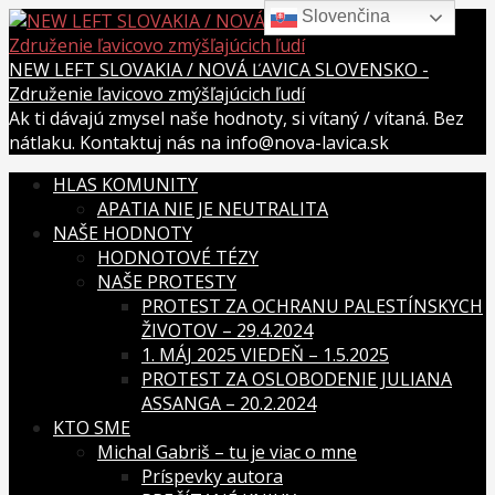
Slovenčina
Skip
to
content
NEW LEFT SLOVAKIA / NOVÁ ĽAVICA SLOVENSKO -
Združenie ľavicovo zmýšľajúcich ľudí
Ak ti dávajú zmysel naše hodnoty, si vítaný / vítaná. Bez
nátlaku. Kontaktuj nás na info@nova-lavica.sk
HLAS KOMUNITY
APATIA NIE JE NEUTRALITA
NAŠE HODNOTY
HODNOTOVÉ TÉZY
NAŠE PROTESTY
PROTEST ZA OCHRANU PALESTÍNSKYCH
ŽIVOTOV – 29.4.2024
1. MÁJ 2025 VIEDEŇ – 1.5.2025
PROTEST ZA OSLOBODENIE JULIANA
ASSANGA – 20.2.2024
KTO SME
Michal Gabriš – tu je viac o mne
Príspevky autora