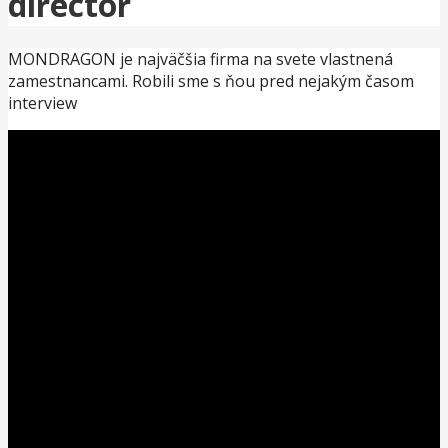
director
MONDRAGON je najväčšia firma na svete vlastnená
zamestnancami. Robili sme s ňou pred nejakým časom
interview