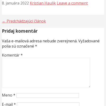
8. januára 2022
Kristian Haulik
Leave a comment
Navigácia
← Predchádzajúci článok
v
Pridaj komentár
článku
Vaša e-mailová adresa nebude zverejnená.
Vyžadované
polia sú označené
*
Komentár
*
Meno
*
E-mail
*