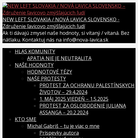
Skip
to
content
NEW LEFT SLOVAKIA / NOVÁ ĽAVICA SLOVENSKO -
Združenie ľavicovo zmýšľajúcich ľudí
Ak ti dávajú zmysel naše hodnoty, si vítaný / vítaná. Bez
nátlaku. Kontaktuj nás na info@nova-lavica.sk
HLAS KOMUNITY
APATIA NIE JE NEUTRALITA
NAŠE HODNOTY
HODNOTOVÉ TÉZY
NAŠE PROTESTY
PROTEST ZA OCHRANU PALESTÍNSKYCH
ŽIVOTOV – 29.4.2024
1. MÁJ 2025 VIEDEŇ – 1.5.2025
PROTEST ZA OSLOBODENIE JULIANA
ASSANGA – 20.2.2024
KTO SME
Michal Gabriš – tu je viac o mne
Príspevky autora