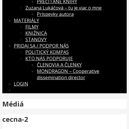
PREČÍTANÉ KNIHY
Zuzana Lukáčová – tu je viac o mne
Príspevky autora
MATERIÁLY
FILMY
KNIŽNICA
STANOVY
PRIDAJ SA / PODPOR NÁS
POLITICKÝ KOMPAS
KTO NÁS PODPORUJE
ČLENOVIA A ČLENKY
MONDRAGON – Cooperative
dissemination director
LOGIN
Médiá
cecna-2