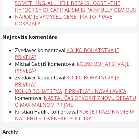
SOMETHING, ALL HELL BREAKS LOOSE –THE
HYPOCRISY OF CAPITALISM IS PAINFULLY OBVIOUS
NÁROD JE VÝMYSEL. GENETIKA TO PRÁVE
DOKÁZALA
Najnovšie komentáre
Zvedavec
komentoval
KOĽKO BOHATSTVA JE
PRIVEĽA?
Michal Gabriš
komentoval
KOĽKO BOHATSTVA JE
PRIVEĽA?
Zvedavec
komentoval
KOĽKO BOHATSTVA JE
PRIVEĽA?
KOĽKO BOHATSTVA JE PRIVEĽA? - NOVÁ ĽAVICA
komentoval
NASTAL ČAS OTVORIŤ ZNOVU DEBATU
O MAXIMÁLNOM PRÍJME
Kristian Haulik
komentoval
KDE JE PRÁZDNA DIERA
NA TRHU SLOVENSKEJ POLITIKY
Archív