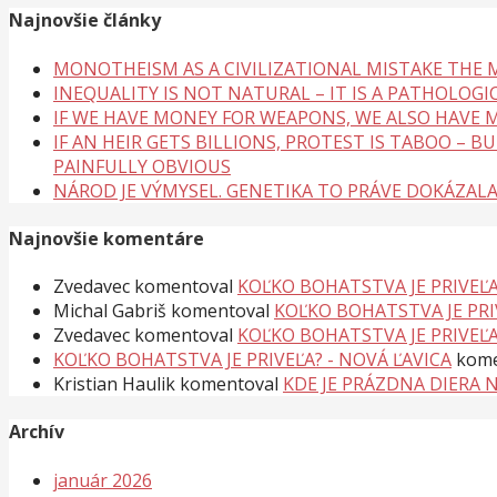
Najnovšie články
MONOTHEISM AS A CIVILIZATIONAL MISTAKE THE
INEQUALITY IS NOT NATURAL – IT IS A PATHOLOGI
IF WE HAVE MONEY FOR WEAPONS, WE ALSO HAVE M
IF AN HEIR GETS BILLIONS, PROTEST IS TABOO – 
PAINFULLY OBVIOUS
NÁROD JE VÝMYSEL. GENETIKA TO PRÁVE DOKÁZAL
Najnovšie komentáre
Zvedavec
komentoval
KOĽKO BOHATSTVA JE PRIVEĽA
Michal Gabriš
komentoval
KOĽKO BOHATSTVA JE PRI
Zvedavec
komentoval
KOĽKO BOHATSTVA JE PRIVEĽA
KOĽKO BOHATSTVA JE PRIVEĽA? - NOVÁ ĽAVICA
kome
Kristian Haulik
komentoval
KDE JE PRÁZDNA DIERA 
Archív
január 2026