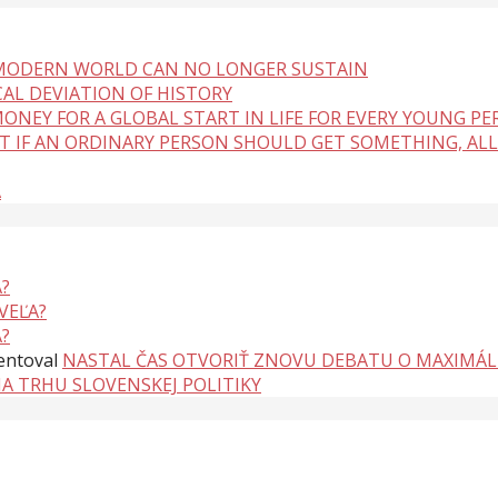
 MODERN WORLD CAN NO LONGER SUSTAIN
CAL DEVIATION OF HISTORY
ONEY FOR A GLOBAL START IN LIFE FOR EVERY YOUNG P
BUT IF AN ORDINARY PERSON SHOULD GET SOMETHING, ALL
A
?
VEĽA?
?
ntoval
NASTAL ČAS OTVORIŤ ZNOVU DEBATU O MAXIMÁ
NA TRHU SLOVENSKEJ POLITIKY