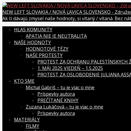
Skip
to
NEW LEFT SLOVAKIA / NOVÁ ĽAVICA SLOVENSKO - Združenie
content
Ak ti dávajú zmysel naše hodnoty, si vítaný / vítaná. Bez n
HLAS KOMUNITY
APATIA NIE JE NEUTRALITA
NAŠE HODNOTY
HODNOTOVÉ TÉZY
NAŠE PROTESTY
PROTEST ZA OCHRANU PALESTÍNSKYCH ŽI
1. MÁJ 2025 VIEDEŇ – 1.5.2025
PROTEST ZA OSLOBODENIE JULIANA ASSAN
KTO SME
Michal Gabriš – tu je viac o mne
Príspevky autora
PREČÍTANÉ KNIHY
Zuzana Lukáčová – tu je viac o mne
Príspevky autora
MATERIÁLY
FILMY