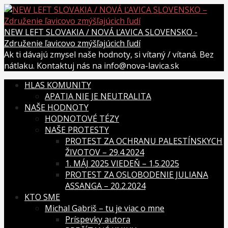
Skip
to
content
NEW LEFT SLOVAKIA / NOVÁ ĽAVICA SLOVENSKO -
Združenie ľavicovo zmýšľajúcich ľudí
Ak ti dávajú zmysel naše hodnoty, si vítaný / vítaná. Bez
nátlaku. Kontaktuj nás na info@nova-lavica.sk
HLAS KOMUNITY
APATIA NIE JE NEUTRALITA
NAŠE HODNOTY
HODNOTOVÉ TÉZY
NAŠE PROTESTY
PROTEST ZA OCHRANU PALESTÍNSKYCH
ŽIVOTOV – 29.4.2024
1. MÁJ 2025 VIEDEŇ – 1.5.2025
PROTEST ZA OSLOBODENIE JULIANA
ASSANGA – 20.2.2024
KTO SME
Michal Gabriš – tu je viac o mne
Príspevky autora