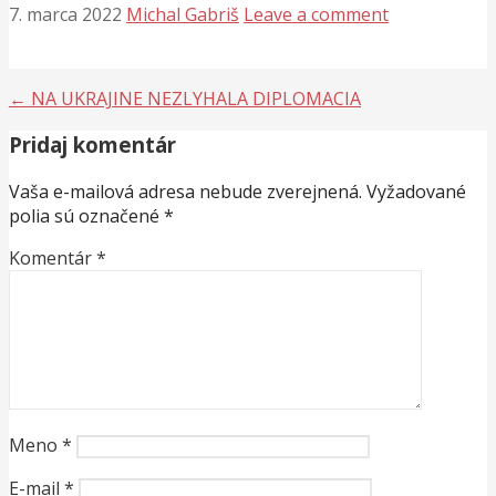
7. marca 2022
Michal Gabriš
Leave a comment
Navigácia
← NA UKRAJINE NEZLYHALA DIPLOMACIA
v
Pridaj komentár
článku
Vaša e-mailová adresa nebude zverejnená.
Vyžadované
polia sú označené
*
Komentár
*
Meno
*
E-mail
*