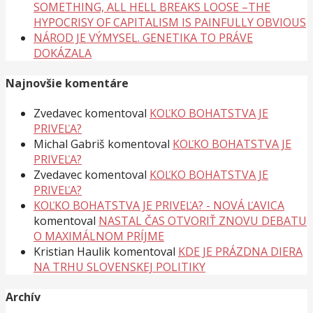
SOMETHING, ALL HELL BREAKS LOOSE –THE
HYPOCRISY OF CAPITALISM IS PAINFULLY OBVIOUS
NÁROD JE VÝMYSEL. GENETIKA TO PRÁVE
DOKÁZALA
Najnovšie komentáre
Zvedavec
komentoval
KOĽKO BOHATSTVA JE
PRIVEĽA?
Michal Gabriš
komentoval
KOĽKO BOHATSTVA JE
PRIVEĽA?
Zvedavec
komentoval
KOĽKO BOHATSTVA JE
PRIVEĽA?
KOĽKO BOHATSTVA JE PRIVEĽA? - NOVÁ ĽAVICA
komentoval
NASTAL ČAS OTVORIŤ ZNOVU DEBATU
O MAXIMÁLNOM PRÍJME
Kristian Haulik
komentoval
KDE JE PRÁZDNA DIERA
NA TRHU SLOVENSKEJ POLITIKY
Archív