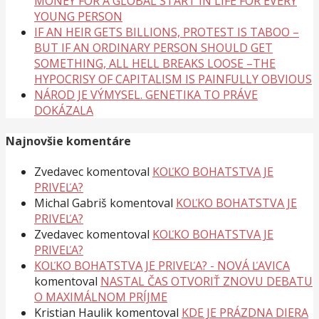
MONEY FOR A GLOBAL START IN LIFE FOR EVERY
YOUNG PERSON
IF AN HEIR GETS BILLIONS, PROTEST IS TABOO –
BUT IF AN ORDINARY PERSON SHOULD GET
SOMETHING, ALL HELL BREAKS LOOSE –THE
HYPOCRISY OF CAPITALISM IS PAINFULLY OBVIOUS
NÁROD JE VÝMYSEL. GENETIKA TO PRÁVE
DOKÁZALA
Najnovšie komentáre
Zvedavec
komentoval
KOĽKO BOHATSTVA JE
PRIVEĽA?
Michal Gabriš
komentoval
KOĽKO BOHATSTVA JE
PRIVEĽA?
Zvedavec
komentoval
KOĽKO BOHATSTVA JE
PRIVEĽA?
KOĽKO BOHATSTVA JE PRIVEĽA? - NOVÁ ĽAVICA
komentoval
NASTAL ČAS OTVORIŤ ZNOVU DEBATU
O MAXIMÁLNOM PRÍJME
Kristian Haulik
komentoval
KDE JE PRÁZDNA DIERA