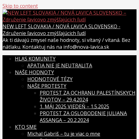
Skip to content
NEW LEFT SLOVAKIA / NOVÁ ĽAVICA SLOVENSKO -
Združenie ľavicovo zmýšľajúcich ľudí
Ak ti dávajú zmysel naše hodnoty, si vítaný / vítaná. Bez
nátlaku. Kontaktuj nás na info@nova-lavica.sk
HLAS KOMUNITY
APATIA NIE JE NEUTRALITA
NAŠE HODNOTY
HODNOTOVÉ TÉZY
NAŠE PROTESTY
PROTEST ZA OCHRANU PALESTÍNSKYCH
ŽIVOTOV – 29.4.2024
1. MÁJ 2025 VIEDEŇ – 1.5.2025
PROTEST ZA OSLOBODENIE JULIANA
ASSANGA – 20.2.2024
KTO SME
Michal Gabriš – tu je viac o mne