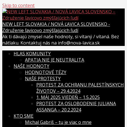
Skip to content
NEW LEFT SLOVAKIA / NOVÁ ĽAVICA SLOVENSKO -
Združenie ľavicovo zmýšľajúcich ľudí
Ak ti dávajú zmysel naše hodnoty, si vítaný / vítaná. Bez
nátlaku. Kontaktuj nás na info@nova-lavica.sk
HLAS KOMUNITY
APATIA NIE JE NEUTRALITA
NAŠE HODNOTY
HODNOTOVÉ TÉZY
NAŠE PROTESTY
PROTEST ZA OCHRANU PALESTÍNSKYCH
ŽIVOTOV – 29.4.2024
1. MÁJ 2025 VIEDEŇ – 1.5.2025
PROTEST ZA OSLOBODENIE JULIANA
ASSANGA – 20.2.2024
KTO SME
Michal Gabriš – tu je viac o mne