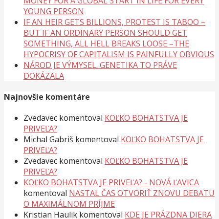
MONEY FOR A GLOBAL START IN LIFE FOR EVERY
YOUNG PERSON
IF AN HEIR GETS BILLIONS, PROTEST IS TABOO –
BUT IF AN ORDINARY PERSON SHOULD GET
SOMETHING, ALL HELL BREAKS LOOSE –THE
HYPOCRISY OF CAPITALISM IS PAINFULLY OBVIOUS
NÁROD JE VÝMYSEL. GENETIKA TO PRÁVE
DOKÁZALA
Najnovšie komentáre
Zvedavec
komentoval
KOĽKO BOHATSTVA JE
PRIVEĽA?
Michal Gabriš
komentoval
KOĽKO BOHATSTVA JE
PRIVEĽA?
Zvedavec
komentoval
KOĽKO BOHATSTVA JE
PRIVEĽA?
KOĽKO BOHATSTVA JE PRIVEĽA? - NOVÁ ĽAVICA
komentoval
NASTAL ČAS OTVORIŤ ZNOVU DEBATU
O MAXIMÁLNOM PRÍJME
Kristian Haulik
komentoval
KDE JE PRÁZDNA DIERA