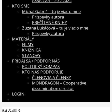
ASSANGA – 20.2.2024
KTO SME
Michal Gabriš – tu je viac o mne
Príspevky autora
PREČÍTANÉ KNIHY
Zuzana Lukáčová – tu je viac o mne
Príspevky autora
MATERIÁLY
FILMY
KNIŽNICA
STANOVY
PRIDAJ SA / PODPOR NÁS
POLITICKÝ KOMPAS
KTO NÁS PODPORUJE
ČLENOVIA A ČLENKY
MONDRAGON – Cooperative
dissemination director
LOGIN
Médiá