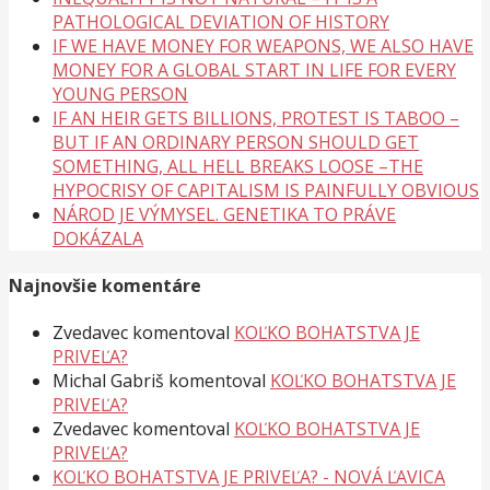
PATHOLOGICAL DEVIATION OF HISTORY
IF WE HAVE MONEY FOR WEAPONS, WE ALSO HAVE
MONEY FOR A GLOBAL START IN LIFE FOR EVERY
YOUNG PERSON
IF AN HEIR GETS BILLIONS, PROTEST IS TABOO –
BUT IF AN ORDINARY PERSON SHOULD GET
SOMETHING, ALL HELL BREAKS LOOSE –THE
HYPOCRISY OF CAPITALISM IS PAINFULLY OBVIOUS
NÁROD JE VÝMYSEL. GENETIKA TO PRÁVE
DOKÁZALA
Najnovšie komentáre
Zvedavec
komentoval
KOĽKO BOHATSTVA JE
PRIVEĽA?
Michal Gabriš
komentoval
KOĽKO BOHATSTVA JE
PRIVEĽA?
Zvedavec
komentoval
KOĽKO BOHATSTVA JE
PRIVEĽA?
KOĽKO BOHATSTVA JE PRIVEĽA? - NOVÁ ĽAVICA