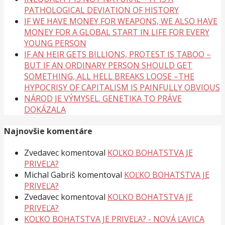
PATHOLOGICAL DEVIATION OF HISTORY
IF WE HAVE MONEY FOR WEAPONS, WE ALSO HAVE
MONEY FOR A GLOBAL START IN LIFE FOR EVERY
YOUNG PERSON
IF AN HEIR GETS BILLIONS, PROTEST IS TABOO –
BUT IF AN ORDINARY PERSON SHOULD GET
SOMETHING, ALL HELL BREAKS LOOSE –THE
HYPOCRISY OF CAPITALISM IS PAINFULLY OBVIOUS
NÁROD JE VÝMYSEL. GENETIKA TO PRÁVE
DOKÁZALA
Najnovšie komentáre
Zvedavec
komentoval
KOĽKO BOHATSTVA JE
PRIVEĽA?
Michal Gabriš
komentoval
KOĽKO BOHATSTVA JE
PRIVEĽA?
Zvedavec
komentoval
KOĽKO BOHATSTVA JE
PRIVEĽA?
KOĽKO BOHATSTVA JE PRIVEĽA? - NOVÁ ĽAVICA