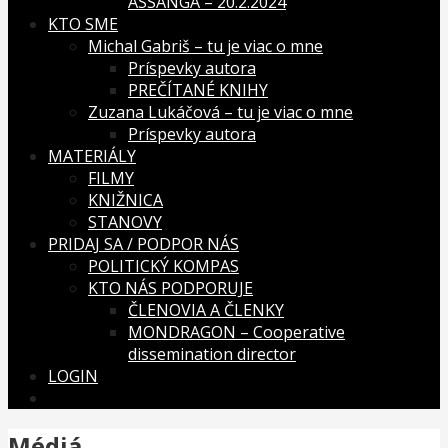
ASSANGA – 20.2.2024
KTO SME
Michal Gabriš – tu je viac o mne
Príspevky autora
PREČÍTANÉ KNIHY
Zuzana Lukáčová – tu je viac o mne
Príspevky autora
MATERIÁLY
FILMY
KNIŽNICA
STANOVY
PRIDAJ SA / PODPOR NÁS
POLITICKÝ KOMPAS
KTO NÁS PODPORUJE
ČLENOVIA A ČLENKY
MONDRAGON – Cooperative
dissemination director
LOGIN
Médiá