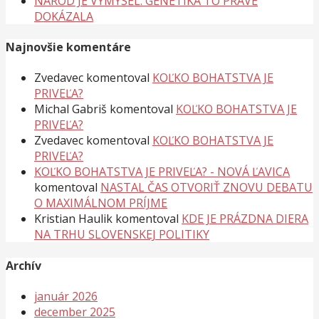
NÁROD JE VÝMYSEL. GENETIKA TO PRÁVE
DOKÁZALA
Najnovšie komentáre
Zvedavec
komentoval
KOĽKO BOHATSTVA JE
PRIVEĽA?
Michal Gabriš
komentoval
KOĽKO BOHATSTVA JE
PRIVEĽA?
Zvedavec
komentoval
KOĽKO BOHATSTVA JE
PRIVEĽA?
KOĽKO BOHATSTVA JE PRIVEĽA? - NOVÁ ĽAVICA
komentoval
NASTAL ČAS OTVORIŤ ZNOVU DEBATU
O MAXIMÁLNOM PRÍJME
Kristian Haulik
komentoval
KDE JE PRÁZDNA DIERA
NA TRHU SLOVENSKEJ POLITIKY
Archív
január 2026
december 2025