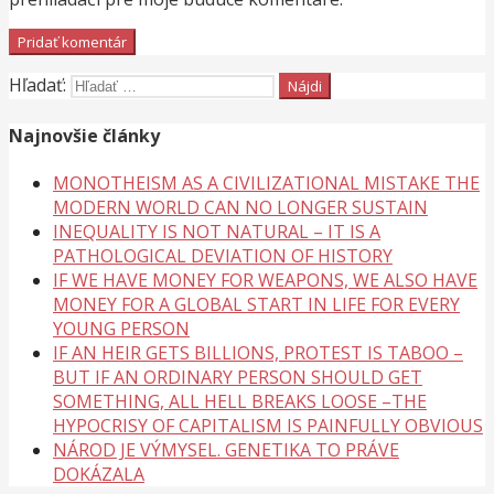
Hľadať:
Najnovšie články
MONOTHEISM AS A CIVILIZATIONAL MISTAKE THE
MODERN WORLD CAN NO LONGER SUSTAIN
INEQUALITY IS NOT NATURAL – IT IS A
PATHOLOGICAL DEVIATION OF HISTORY
IF WE HAVE MONEY FOR WEAPONS, WE ALSO HAVE
MONEY FOR A GLOBAL START IN LIFE FOR EVERY
YOUNG PERSON
IF AN HEIR GETS BILLIONS, PROTEST IS TABOO –
BUT IF AN ORDINARY PERSON SHOULD GET
SOMETHING, ALL HELL BREAKS LOOSE –THE
HYPOCRISY OF CAPITALISM IS PAINFULLY OBVIOUS
NÁROD JE VÝMYSEL. GENETIKA TO PRÁVE
DOKÁZALA