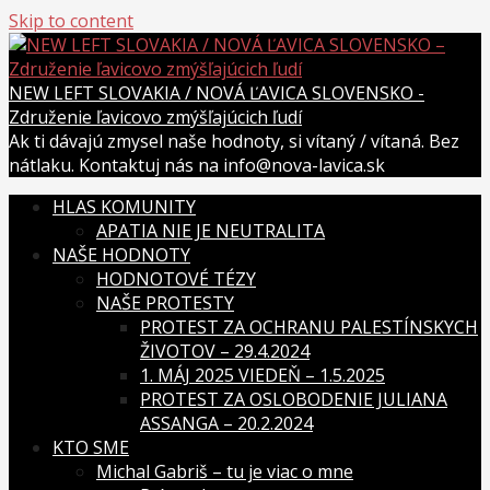
Skip to content
NEW LEFT SLOVAKIA / NOVÁ ĽAVICA SLOVENSKO -
Združenie ľavicovo zmýšľajúcich ľudí
Ak ti dávajú zmysel naše hodnoty, si vítaný / vítaná. Bez
nátlaku. Kontaktuj nás na info@nova-lavica.sk
HLAS KOMUNITY
APATIA NIE JE NEUTRALITA
NAŠE HODNOTY
HODNOTOVÉ TÉZY
NAŠE PROTESTY
PROTEST ZA OCHRANU PALESTÍNSKYCH
ŽIVOTOV – 29.4.2024
1. MÁJ 2025 VIEDEŇ – 1.5.2025
PROTEST ZA OSLOBODENIE JULIANA
ASSANGA – 20.2.2024
KTO SME
Michal Gabriš – tu je viac o mne