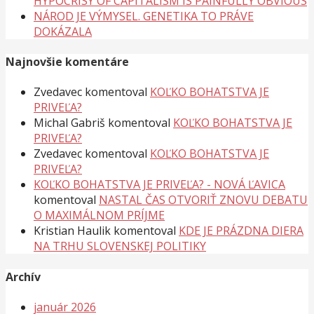
HYPOCRISY OF CAPITALISM IS PAINFULLY OBVIOUS
NÁROD JE VÝMYSEL. GENETIKA TO PRÁVE
DOKÁZALA
Najnovšie komentáre
Zvedavec
komentoval
KOĽKO BOHATSTVA JE
PRIVEĽA?
Michal Gabriš
komentoval
KOĽKO BOHATSTVA JE
PRIVEĽA?
Zvedavec
komentoval
KOĽKO BOHATSTVA JE
PRIVEĽA?
KOĽKO BOHATSTVA JE PRIVEĽA? - NOVÁ ĽAVICA
komentoval
NASTAL ČAS OTVORIŤ ZNOVU DEBATU
O MAXIMÁLNOM PRÍJME
Kristian Haulik
komentoval
KDE JE PRÁZDNA DIERA
NA TRHU SLOVENSKEJ POLITIKY
Archív
január 2026