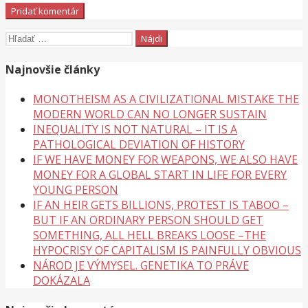
Hľadať:
Najnovšie články
MONOTHEISM AS A CIVILIZATIONAL MISTAKE THE
MODERN WORLD CAN NO LONGER SUSTAIN
INEQUALITY IS NOT NATURAL – IT IS A
PATHOLOGICAL DEVIATION OF HISTORY
IF WE HAVE MONEY FOR WEAPONS, WE ALSO HAVE
MONEY FOR A GLOBAL START IN LIFE FOR EVERY
YOUNG PERSON
IF AN HEIR GETS BILLIONS, PROTEST IS TABOO –
BUT IF AN ORDINARY PERSON SHOULD GET
SOMETHING, ALL HELL BREAKS LOOSE –THE
HYPOCRISY OF CAPITALISM IS PAINFULLY OBVIOUS
NÁROD JE VÝMYSEL. GENETIKA TO PRÁVE
DOKÁZALA