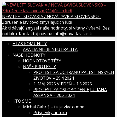
Skip
to
content
NEW LEFT SLOVAKIA / NOVÁ ĽAVICA SLOVENSKO -
Združenie ľavicovo zmýšľajúcich ľudí
Ak ti dávajú zmysel naše hodnoty, si vítaný / vítaná. Bez
nátlaku. Kontaktuj nás na info@nova-lavica.sk
HLAS KOMUNITY
APATIA NIE JE NEUTRALITA
NAŠE HODNOTY
HODNOTOVÉ TÉZY
NAŠE PROTESTY
PROTEST ZA OCHRANU PALESTÍNSKYCH
ŽIVOTOV – 29.4.2024
1. MÁJ 2025 VIEDEŇ – 1.5.2025
PROTEST ZA OSLOBODENIE JULIANA
ASSANGA – 20.2.2024
KTO SME
Michal Gabriš – tu je viac o mne
Príspevky autora