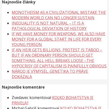
Najnovšie články
MONOTHEISM AS A CIVILIZATIONAL MISTAKE THE
MODERN WORLD CAN NO LONGER SUSTAIN
INEQUALITY IS NOT NATURAL – IT IS A
PATHOLOGICAL DEVIATION OF HISTORY
IF WE HAVE MONEY FOR WEAPONS, WE ALSO HAVE
MONEY FOR A GLOBAL START IN LIFE FOR EVERY
YOUNG PERSON
IF AN HEIR GETS BILLIONS, PROTEST IS TABOO –
BUT IF AN ORDINARY PERSON SHOULD GET
SOMETHING, ALL HELL BREAKS LOOSE –THE
HYPOCRISY OF CAPITALISM IS PAINFULLY OBVIOUS
NÁROD JE VÝMYSEL. GENETIKA TO PRÁVE
DOKÁZALA
Najnovšie komentáre
Zvedavec
komentoval
KOĽKO BOHATSTVA JE
PRIVEĽA?
Michal Gabriš
komentoval
KOĽKO BOHATSTVA JE