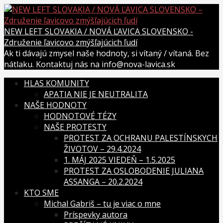
Skip
to
content
NEW LEFT SLOVAKIA / NOVÁ ĽAVICA SLOVENSKO -
Združenie ľavicovo zmýšľajúcich ľudí
Ak ti dávajú zmysel naše hodnoty, si vítaný / vítaná. Bez
nátlaku. Kontaktuj nás na info@nova-lavica.sk
HLAS KOMUNITY
APATIA NIE JE NEUTRALITA
NAŠE HODNOTY
HODNOTOVÉ TÉZY
NAŠE PROTESTY
PROTEST ZA OCHRANU PALESTÍNSKYCH
ŽIVOTOV – 29.4.2024
1. MÁJ 2025 VIEDEŇ – 1.5.2025
PROTEST ZA OSLOBODENIE JULIANA
ASSANGA – 20.2.2024
KTO SME
Michal Gabriš – tu je viac o mne
Príspevky autora