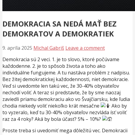
DEMOKRACIA SA NEDÁ MAŤ BEZ
DEMOKRATOV A DEMOKRATIEK
9. apríla 2025
Michal Gabriš
Leave a comment
Demokracia sú 2 veci. 1. je to slovo, ktoré počúvame
každodenne. 2. je to spôsob života a toho ako
individuálne fungujeme. A tu nastáva problém z nadpisu.
Bez žitej demokratickej každodennosti, niet demokracie.
Veď si uvedomte len takú vec, že 30-40% obyvateľov
nechodí voliť. A teraz si predstavte, že by sme naozaj
zaviedli priamu demokraciu ako vo Švajčiarsku, kde ľudia
chodia niekedy voliť niekoľko krát mesačne
Ako by
to vyzeralo, keď tu 30-40% obyvateľov nezvláda ísť voliť
raz za 4 roky? Aká by bola účasť? 5% – 10%?
Proste treba si uvedomiť mega dôležitú vec. Demokracii