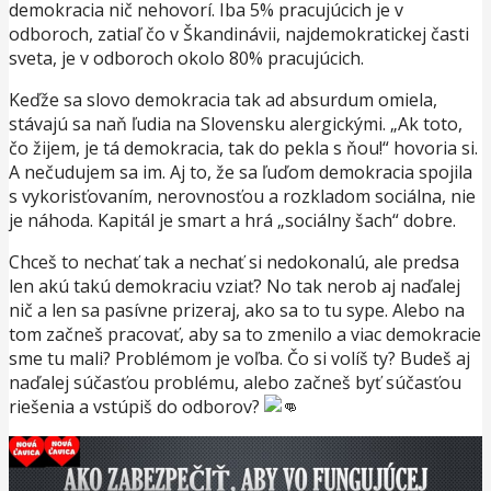
demokracia nič nehovorí. Iba 5% pracujúcich je v
odboroch, zatiaľ čo v Škandinávii, najdemokratickej časti
sveta, je v odboroch okolo 80% pracujúcich.
Keďže sa slovo demokracia tak ad absurdum omiela,
stávajú sa naň ľudia na Slovensku alergickými. „Ak toto,
čo žijem, je tá demokracia, tak do pekla s ňou!“ hovoria si.
A nečudujem sa im. Aj to, že sa ľuďom demokracia spojila
s vykorisťovaním, nerovnosťou a rozkladom sociálna, nie
je náhoda. Kapitál je smart a hrá „sociálny šach“ dobre.
Chceš to nechať tak a nechať si nedokonalú, ale predsa
len akú takú demokraciu vziať? No tak nerob aj naďalej
nič a len sa pasívne prizeraj, ako sa to tu sype. Alebo na
tom začneš pracovať, aby sa to zmenilo a viac demokracie
sme tu mali? Problémom je voľba. Čo si volíš ty? Budeš aj
naďalej súčasťou problému, alebo začneš byť súčasťou
riešenia a vstúpiš do odborov?