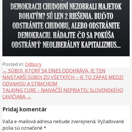
Posted in:
Odbory
Navigácia
← SÚBOJ, KTORÝ SA DNES ODOHRÁVA, JE TEN
NAJSTARŠÍ SÚBOJ ZO VŠETKÝCH – JE TO ZÁPAS MEDZI
v
ODVAHOU A STRACHOM
článku
TALKING CURE – NAJVÄČŠÍ NEPRIATEĽ SLOVENSKÉHO
ĽAVIČIARA →
Pridaj komentár
Vaša e-mailová adresa nebude zverejnená.
Vyžadované
polia sú označené
*