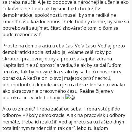
sa treba naučiť. A je to oooooveľa náročnejšie učenie ako
čokoľvek iné. Lebo ak by sme fakt chceli žiť v
demokratickej spoločnosti, museli by sme radikálne
zmeniť našu každodennosť. Celé hodiny denne, by sme sa
potrebovali zaujímať, čítať, zhovárať o tom, o čom sa
bude rozhodovať.
Proste na demokraciu treba čas. Veľa času. Veď aj preto
demokratickí socialisti ako ja, voláme celé roky po
skrátení pracovnej doby a preto sa kapitál zdráha.
Kapitalisti nie sú sprostí a vedia, že ak by sa dal ľuďom
ten čas, tak by ho využili a stalo by sa to, čo hovorím v
obrázku. A keďže oni o svoj majetok prísť nechcú,
plnohodnotná demokracia je tu a teraz len sen rovnako
ako skracovanie pracovného času. Reálne žijeme v
plutokracii = vláde bohatých
Ako to zmeniť? Treba začať od seba. Treba vstúpiť do
odborov = školy demokracie. A ak na pracovisku odbory
nemáte, treba ich založiť. Veď aj preto sa tu fašizoidným
totalitárnym tendenciám tak darí, lebo tu ľuďom