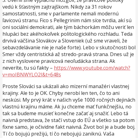
vedú k šťastným zajtrajškom. Nikdy za 31 rokov
samostatnosti, sme v parlamente nemali modernú
ľavicovú stranu. Fico s Pellegrinim nám síce tvrdia, akí sú
oni sociálni demokrati, ale tým báchorkám môžu veriť len
hlupáci bez akéhokoľvek politologického rozhladu. Teda
drvivá väčšina Slovákov a Sloveniek (už sme vraveli, že
sebavzdelávanie nie je naše forte). Lebo v skutočnosti bol
Smer vždy centristická až stredo-pravá strana. Dnes už je
z nich vyslovene pravicová neoľudácka strana. Ak
neveríte, tu sú fakty –
https://www.youtube.com/watch?
v=moIBNWYLO2I&t=648s
Proste Slováci sa ukázali ako mizerní manažéri vlastnej
krajiny. Ale to je OK. Chyby nerobí len ten, čo to ani
neskúsi. My prvý krát v našich vyše 1000 ročných dejinách
vlastnú krajinu máme. Ak ju chceme mať funkčnejšiu, no
tak sa budeme musieť konečne začať aj snažiť. Lebo tá
naivná predstava, že stačí vstup do EÚ a všetko sa potom
fixne samo, je očividne fakt naivná. Život bol je a bude boj.
Tí čo bojujú prežijú, tí čo nebojujú zaniknú. Vaša