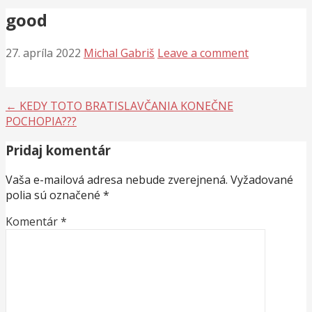
good
27. apríla 2022
Michal Gabriš
Leave a comment
Navigácia
← KEDY TOTO BRATISLAVČANIA KONEČNE
POCHOPIA???
v
Pridaj komentár
článku
Vaša e-mailová adresa nebude zverejnená.
Vyžadované
polia sú označené
*
Komentár
*