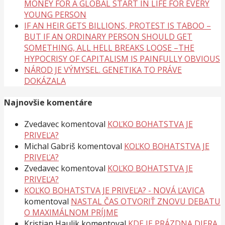
MONEY FOR A GLOBAL START IN LIFE FOR EVERY
YOUNG PERSON
IF AN HEIR GETS BILLIONS, PROTEST IS TABOO –
BUT IF AN ORDINARY PERSON SHOULD GET
SOMETHING, ALL HELL BREAKS LOOSE –THE
HYPOCRISY OF CAPITALISM IS PAINFULLY OBVIOUS
NÁROD JE VÝMYSEL. GENETIKA TO PRÁVE
DOKÁZALA
Najnovšie komentáre
Zvedavec
komentoval
KOĽKO BOHATSTVA JE
PRIVEĽA?
Michal Gabriš
komentoval
KOĽKO BOHATSTVA JE
PRIVEĽA?
Zvedavec
komentoval
KOĽKO BOHATSTVA JE
PRIVEĽA?
KOĽKO BOHATSTVA JE PRIVEĽA? - NOVÁ ĽAVICA
komentoval
NASTAL ČAS OTVORIŤ ZNOVU DEBATU
O MAXIMÁLNOM PRÍJME
Kristian Haulik
komentoval
KDE JE PRÁZDNA DIERA