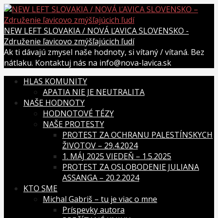
Skip
to
content
NEW LEFT SLOVAKIA / NOVÁ ĽAVICA SLOVENSKO -
Združenie ľavicovo zmýšľajúcich ľudí
Ak ti dávajú zmysel naše hodnoty, si vítaný / vítaná. Bez
nátlaku. Kontaktuj nás na info@nova-lavica.sk
HLAS KOMUNITY
APATIA NIE JE NEUTRALITA
NAŠE HODNOTY
HODNOTOVÉ TÉZY
NAŠE PROTESTY
PROTEST ZA OCHRANU PALESTÍNSKYCH
ŽIVOTOV – 29.4.2024
1. MÁJ 2025 VIEDEŇ – 1.5.2025
PROTEST ZA OSLOBODENIE JULIANA
ASSANGA – 20.2.2024
KTO SME
Michal Gabriš – tu je viac o mne
Príspevky autora