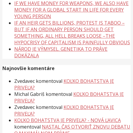
IF WE HAVE MONEY FOR WEAPONS, WE ALSO HAVE
MONEY FOR A GLOBAL START IN LIFE FOR EVERY
YOUNG PERSON
IF AN HEIR GETS BILLIONS, PROTEST IS TABOO –
BUT IF AN ORDINARY PERSON SHOULD GET
SOMETHING, ALL HELL BREAKS LOOSE –THE
HYPOCRISY OF CAPITALISM IS PAINFULLY OBVIOUS
NÁROD JE VÝMYSEL. GENETIKA TO PRÁVE
DOKÁZALA
Najnovšie komentáre
Zvedavec
komentoval
KOĽKO BOHATSTVA JE
PRIVEĽA?
Michal Gabriš
komentoval
KOĽKO BOHATSTVA JE
PRIVEĽA?
Zvedavec
komentoval
KOĽKO BOHATSTVA JE
PRIVEĽA?
KOĽKO BOHATSTVA JE PRIVEĽA? - NOVÁ ĽAVICA
komentoval
NASTAL ČAS OTVORIŤ ZNOVU DEBATU