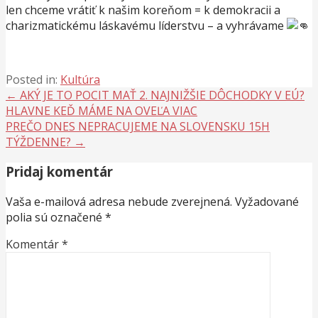
len chceme vrátiť k našim koreňom = k demokracii a
charizmatickému láskavému líderstvu – a vyhrávame
Posted in:
Kultúra
Navigácia
← AKÝ JE TO POCIT MAŤ 2. NAJNIŽŠIE DÔCHODKY V EÚ?
HLAVNE KEĎ MÁME NA OVEĽA VIAC
v
PREČO DNES NEPRACUJEME NA SLOVENSKU 15H
článku
TÝŽDENNE? →
Pridaj komentár
Vaša e-mailová adresa nebude zverejnená.
Vyžadované
polia sú označené
*
Komentár
*