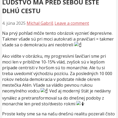
ĽUDSTVO MÁ PRED SEBOU EŠTE
DLHÚ CESTU
4. júna 2025
Michal Gabriš
Leave a comment
Na prvý pohľad môže tento obrázok vyznieť depresívne.
Takmer všade sú pri moci autokrati a pravičiari = takmer
všade sa o demokraciu ani neobtreli
Ako vidíte v obrázku, my progresívni ľavičiari sme pri
moci len v približne 10-15% vlád, zvyšok sú v lepšom
prípade centristi v horšom sú to monarchie. Ale tu si
treba uvedomiť východziu pozíciu. Za posledných 10 000
rokov nebola demokracia v podstate nikde okrem
mestečka Atén. Všade sa vládlo pevnou rukou
neomylného vodcu
Veď aj moderný štát je nedávny
vynález a pretransformoval sa do dnešnej podoby z
monarchie len pred sto/dvesto rokmi
Proste keby sme sa na našu dnešnú realitu pozerali čisto