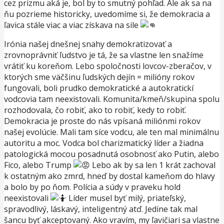
cez prizmu aká je, bol by to smutný pohľad. Ale ak sa na
ňu pozrieme historicky, uvedomíme si, že demokracia a
ľavica stále viac a viac získava na sile
Irónia našej dnešnej snahy demokratizovať a
zrovnoprávniť ľudstvo je tá, že sa vlastne len snažíme
vrátiť ku koreňom. Lebo spoločnosti lovcov-zberačov, v
ktorých sme väčšinu ľudských dejín = milióny rokov
fungovali, boli prudko demokratické a autokratickí
vodcovia tam neexistovali. Komunita/kmeň/skupina spolu
rozhodovala, čo robiť, ako to robiť, kedy to robiť.
Demokracia je proste do nás vpísaná miliónmi rokov
našej evolúcie. Mali tam síce vodcu, ale ten mal minimálnu
autoritu a moc. Vodca bol charizmatický líder a žiadna
patologická mocou posadnutá osobnosť ako Putin, alebo
Fico, alebo Trump
Lebo ak by sa len 1 krát zachoval
k ostatným ako zmrd, hneď by dostal kameňom do hlavy
a bolo by po ňom. Polícia a súdy v praveku hold
neexistovali
Líder musel byť milý, priateľský,
spravodlivý, láskavý, inteligentný atď. Jedine tak mal
šancu byť akceptovaný. Ako vravím, my ľavičiari sa vlastne