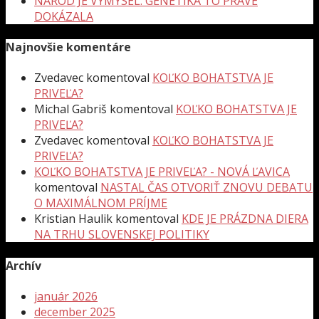
NÁROD JE VÝMYSEL. GENETIKA TO PRÁVE
DOKÁZALA
Najnovšie komentáre
Zvedavec
komentoval
KOĽKO BOHATSTVA JE
PRIVEĽA?
Michal Gabriš
komentoval
KOĽKO BOHATSTVA JE
PRIVEĽA?
Zvedavec
komentoval
KOĽKO BOHATSTVA JE
PRIVEĽA?
KOĽKO BOHATSTVA JE PRIVEĽA? - NOVÁ ĽAVICA
komentoval
NASTAL ČAS OTVORIŤ ZNOVU DEBATU
O MAXIMÁLNOM PRÍJME
Kristian Haulik
komentoval
KDE JE PRÁZDNA DIERA
NA TRHU SLOVENSKEJ POLITIKY
Archív
január 2026
december 2025