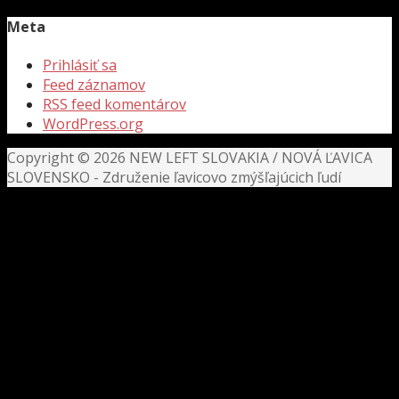
Meta
Prihlásiť sa
Feed záznamov
RSS feed komentárov
WordPress.org
Copyright © 2026 NEW LEFT SLOVAKIA / NOVÁ ĽAVICA
SLOVENSKO - Združenie ľavicovo zmýšľajúcich ľudí