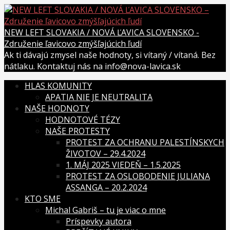
Skip
to
content
NEW LEFT SLOVAKIA / NOVÁ ĽAVICA SLOVENSKO -
Združenie ľavicovo zmýšľajúcich ľudí
Ak ti dávajú zmysel naše hodnoty, si vítaný / vítaná. Bez
nátlaku. Kontaktuj nás na info@nova-lavica.sk
HLAS KOMUNITY
APATIA NIE JE NEUTRALITA
NAŠE HODNOTY
HODNOTOVÉ TÉZY
NAŠE PROTESTY
PROTEST ZA OCHRANU PALESTÍNSKYCH
ŽIVOTOV – 29.4.2024
1. MÁJ 2025 VIEDEŇ – 1.5.2025
PROTEST ZA OSLOBODENIE JULIANA
ASSANGA – 20.2.2024
KTO SME
Michal Gabriš – tu je viac o mne
Príspevky autora