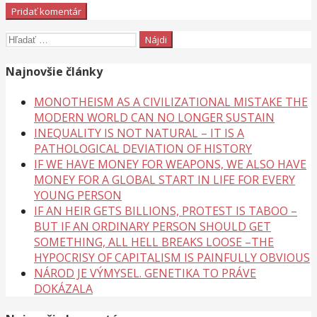
Hľadať:
Najnovšie články
MONOTHEISM AS A CIVILIZATIONAL MISTAKE THE
MODERN WORLD CAN NO LONGER SUSTAIN
INEQUALITY IS NOT NATURAL – IT IS A
PATHOLOGICAL DEVIATION OF HISTORY
IF WE HAVE MONEY FOR WEAPONS, WE ALSO HAVE
MONEY FOR A GLOBAL START IN LIFE FOR EVERY
YOUNG PERSON
IF AN HEIR GETS BILLIONS, PROTEST IS TABOO –
BUT IF AN ORDINARY PERSON SHOULD GET
SOMETHING, ALL HELL BREAKS LOOSE –THE
HYPOCRISY OF CAPITALISM IS PAINFULLY OBVIOUS
NÁROD JE VÝMYSEL. GENETIKA TO PRÁVE
DOKÁZALA