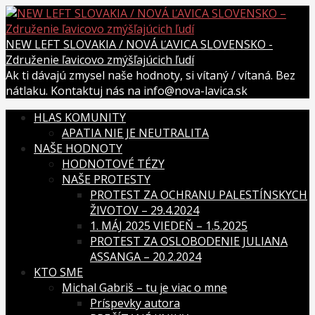
Skip
to
content
NEW LEFT SLOVAKIA / NOVÁ ĽAVICA SLOVENSKO -
Združenie ľavicovo zmýšľajúcich ľudí
Ak ti dávajú zmysel naše hodnoty, si vítaný / vítaná. Bez
nátlaku. Kontaktuj nás na info@nova-lavica.sk
HLAS KOMUNITY
APATIA NIE JE NEUTRALITA
NAŠE HODNOTY
HODNOTOVÉ TÉZY
NAŠE PROTESTY
PROTEST ZA OCHRANU PALESTÍNSKYCH
ŽIVOTOV – 29.4.2024
1. MÁJ 2025 VIEDEŇ – 1.5.2025
PROTEST ZA OSLOBODENIE JULIANA
ASSANGA – 20.2.2024
KTO SME
Michal Gabriš – tu je viac o mne
Príspevky autora