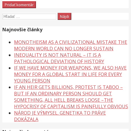
Hľadať:
Najnovšie články
MONOTHEISM AS A CIVILIZATIONAL MISTAKE THE
MODERN WORLD CAN NO LONGER SUSTAIN
INEQUALITY IS NOT NATURAL – IT IS A
PATHOLOGICAL DEVIATION OF HISTORY
IF WE HAVE MONEY FOR WEAPONS, WE ALSO HAVE
MONEY FOR A GLOBAL START IN LIFE FOR EVERY
YOUNG PERSON
IF AN HEIR GETS BILLIONS, PROTEST IS TABOO –
BUT IF AN ORDINARY PERSON SHOULD GET
SOMETHING, ALL HELL BREAKS LOOSE –THE
HYPOCRISY OF CAPITALISM IS PAINFULLY OBVIOUS
NÁROD JE VÝMYSEL. GENETIKA TO PRÁVE
DOKÁZALA