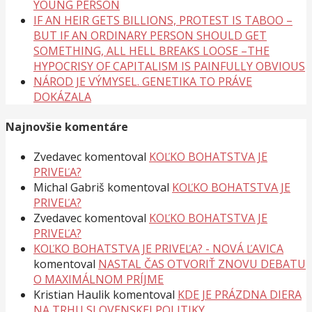
YOUNG PERSON
IF AN HEIR GETS BILLIONS, PROTEST IS TABOO –
BUT IF AN ORDINARY PERSON SHOULD GET
SOMETHING, ALL HELL BREAKS LOOSE –THE
HYPOCRISY OF CAPITALISM IS PAINFULLY OBVIOUS
NÁROD JE VÝMYSEL. GENETIKA TO PRÁVE
DOKÁZALA
Najnovšie komentáre
Zvedavec
komentoval
KOĽKO BOHATSTVA JE
PRIVEĽA?
Michal Gabriš
komentoval
KOĽKO BOHATSTVA JE
PRIVEĽA?
Zvedavec
komentoval
KOĽKO BOHATSTVA JE
PRIVEĽA?
KOĽKO BOHATSTVA JE PRIVEĽA? - NOVÁ ĽAVICA
komentoval
NASTAL ČAS OTVORIŤ ZNOVU DEBATU
O MAXIMÁLNOM PRÍJME
Kristian Haulik
komentoval
KDE JE PRÁZDNA DIERA
NA TRHU SLOVENSKEJ POLITIKY