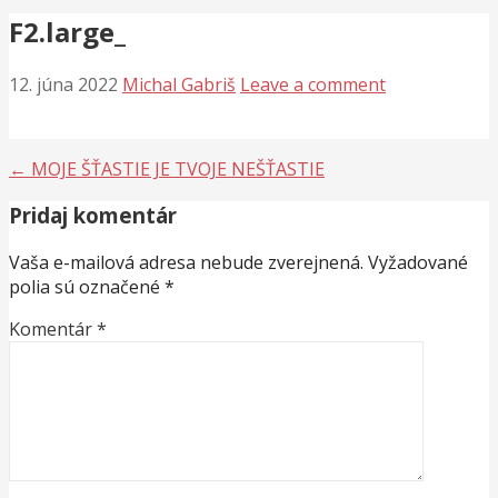
F2.large_
12. júna 2022
Michal Gabriš
Leave a comment
Navigácia
← MOJE ŠŤASTIE JE TVOJE NEŠŤASTIE
v
Pridaj komentár
článku
Vaša e-mailová adresa nebude zverejnená.
Vyžadované
polia sú označené
*
Komentár
*