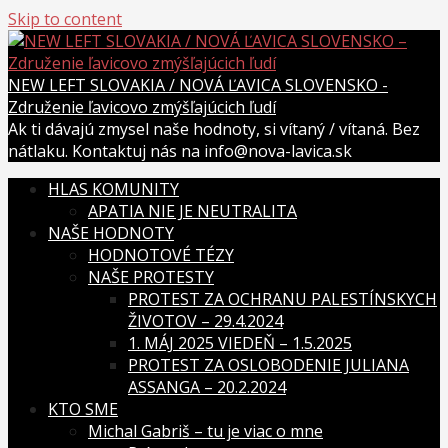
Skip to content
NEW LEFT SLOVAKIA / NOVÁ ĽAVICA SLOVENSKO -
Združenie ľavicovo zmýšľajúcich ľudí
Ak ti dávajú zmysel naše hodnoty, si vítaný / vítaná. Bez
nátlaku. Kontaktuj nás na info@nova-lavica.sk
HLAS KOMUNITY
APATIA NIE JE NEUTRALITA
NAŠE HODNOTY
HODNOTOVÉ TÉZY
NAŠE PROTESTY
PROTEST ZA OCHRANU PALESTÍNSKYCH
ŽIVOTOV – 29.4.2024
1. MÁJ 2025 VIEDEŇ – 1.5.2025
PROTEST ZA OSLOBODENIE JULIANA
ASSANGA – 20.2.2024
KTO SME
Michal Gabriš – tu je viac o mne