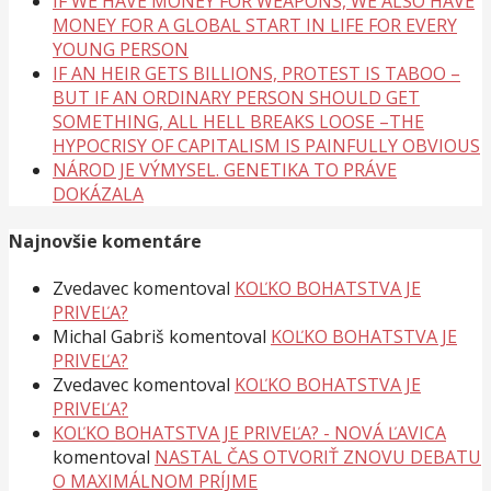
IF WE HAVE MONEY FOR WEAPONS, WE ALSO HAVE
MONEY FOR A GLOBAL START IN LIFE FOR EVERY
YOUNG PERSON
IF AN HEIR GETS BILLIONS, PROTEST IS TABOO –
BUT IF AN ORDINARY PERSON SHOULD GET
SOMETHING, ALL HELL BREAKS LOOSE –THE
HYPOCRISY OF CAPITALISM IS PAINFULLY OBVIOUS
NÁROD JE VÝMYSEL. GENETIKA TO PRÁVE
DOKÁZALA
Najnovšie komentáre
Zvedavec
komentoval
KOĽKO BOHATSTVA JE
PRIVEĽA?
Michal Gabriš
komentoval
KOĽKO BOHATSTVA JE
PRIVEĽA?
Zvedavec
komentoval
KOĽKO BOHATSTVA JE
PRIVEĽA?
KOĽKO BOHATSTVA JE PRIVEĽA? - NOVÁ ĽAVICA
komentoval
NASTAL ČAS OTVORIŤ ZNOVU DEBATU
O MAXIMÁLNOM PRÍJME