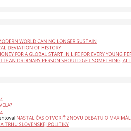
 MODERN WORLD CAN NO LONGER SUSTAIN
CAL DEVIATION OF HISTORY
ONEY FOR A GLOBAL START IN LIFE FOR EVERY YOUNG P
BUT IF AN ORDINARY PERSON SHOULD GET SOMETHING, ALL
A
?
VEĽA?
?
ntoval
NASTAL ČAS OTVORIŤ ZNOVU DEBATU O MAXIMÁ
NA TRHU SLOVENSKEJ POLITIKY