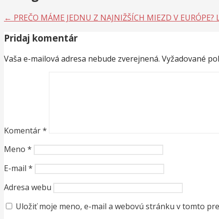
← PREČO MÁME JEDNU Z NAJNIŽŠÍCH MIEZD V EURÓPE?
Pridaj komentár
Vaša e-mailová adresa nebude zverejnená.
Vyžadované pol
Komentár
*
Meno
*
E-mail
*
Adresa webu
Uložiť moje meno, e-mail a webovú stránku v tomto pr