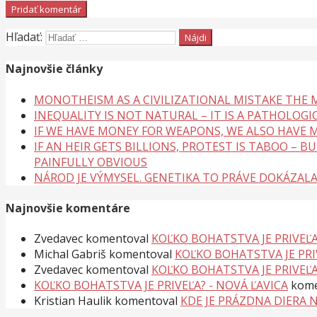
Hľadať:
Najnovšie články
MONOTHEISM AS A CIVILIZATIONAL MISTAKE THE
INEQUALITY IS NOT NATURAL – IT IS A PATHOLOGI
IF WE HAVE MONEY FOR WEAPONS, WE ALSO HAVE M
IF AN HEIR GETS BILLIONS, PROTEST IS TABOO – 
PAINFULLY OBVIOUS
NÁROD JE VÝMYSEL. GENETIKA TO PRÁVE DOKÁZAL
Najnovšie komentáre
Zvedavec
komentoval
KOĽKO BOHATSTVA JE PRIVEĽA
Michal Gabriš
komentoval
KOĽKO BOHATSTVA JE PRI
Zvedavec
komentoval
KOĽKO BOHATSTVA JE PRIVEĽA
KOĽKO BOHATSTVA JE PRIVEĽA? - NOVÁ ĽAVICA
kome
Kristian Haulik
komentoval
KDE JE PRÁZDNA DIERA 