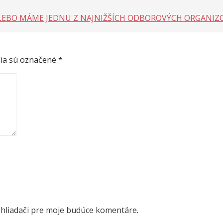
 LEBO MÁME JEDNU Z NAJNIŽŠÍCH ODBOROVÝCH ORGANIZ
ia sú označené
*
ehliadači pre moje budúce komentáre.