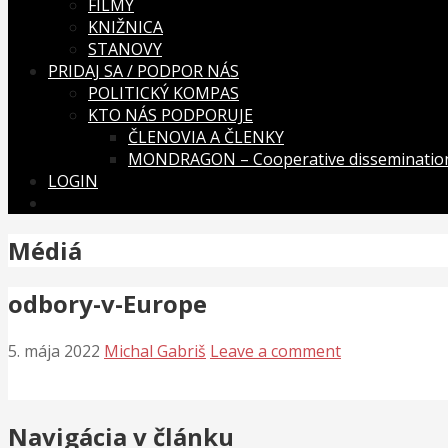
FILMY
KNIŽNICA
STANOVY
PRIDAJ SA / PODPOR NÁS
POLITICKÝ KOMPAS
KTO NÁS PODPORUJE
ČLENOVIA A ČLENKY
MONDRAGON – Cooperative dissemination
LOGIN
Médiá
odbory-v-Europe
5. mája 2022
Michal Gabriš
Leave a comment
Navigácia v článku