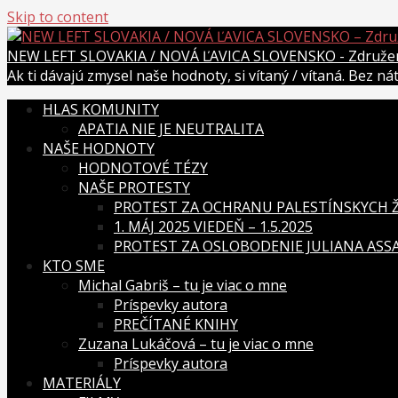
Skip to content
NEW LEFT SLOVAKIA / NOVÁ ĽAVICA SLOVENSKO - Združenie
Ak ti dávajú zmysel naše hodnoty, si vítaný / vítaná. Bez n
HLAS KOMUNITY
APATIA NIE JE NEUTRALITA
NAŠE HODNOTY
HODNOTOVÉ TÉZY
NAŠE PROTESTY
PROTEST ZA OCHRANU PALESTÍNSKYCH ŽI
1. MÁJ 2025 VIEDEŇ – 1.5.2025
PROTEST ZA OSLOBODENIE JULIANA ASSAN
KTO SME
Michal Gabriš – tu je viac o mne
Príspevky autora
PREČÍTANÉ KNIHY
Zuzana Lukáčová – tu je viac o mne
Príspevky autora
MATERIÁLY