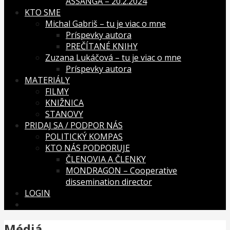
ASSANGA – 20.2.2024
KTO SME
Michal Gabriš – tu je viac o mne
Príspevky autora
PREČÍTANÉ KNIHY
Zuzana Lukáčová – tu je viac o mne
Príspevky autora
MATERIÁLY
FILMY
KNIŽNICA
STANOVY
PRIDAJ SA / PODPOR NÁS
POLITICKÝ KOMPAS
KTO NÁS PODPORUJE
ČLENOVIA A ČLENKY
MONDRAGON – Cooperative
dissemination director
LOGIN
Médiá