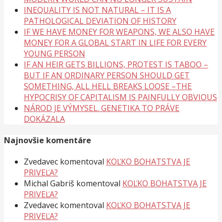
INEQUALITY IS NOT NATURAL – IT IS A
PATHOLOGICAL DEVIATION OF HISTORY
IF WE HAVE MONEY FOR WEAPONS, WE ALSO HAVE
MONEY FOR A GLOBAL START IN LIFE FOR EVERY
YOUNG PERSON
IF AN HEIR GETS BILLIONS, PROTEST IS TABOO –
BUT IF AN ORDINARY PERSON SHOULD GET
SOMETHING, ALL HELL BREAKS LOOSE –THE
HYPOCRISY OF CAPITALISM IS PAINFULLY OBVIOUS
NÁROD JE VÝMYSEL. GENETIKA TO PRÁVE
DOKÁZALA
Najnovšie komentáre
Zvedavec
komentoval
KOĽKO BOHATSTVA JE
PRIVEĽA?
Michal Gabriš
komentoval
KOĽKO BOHATSTVA JE
PRIVEĽA?
Zvedavec
komentoval
KOĽKO BOHATSTVA JE
PRIVEĽA?