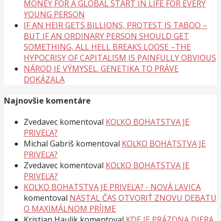
MONEY FOR A GLOBAL START IN LIFE FOR EVERY
YOUNG PERSON
IF AN HEIR GETS BILLIONS, PROTEST IS TABOO –
BUT IF AN ORDINARY PERSON SHOULD GET
SOMETHING, ALL HELL BREAKS LOOSE –THE
HYPOCRISY OF CAPITALISM IS PAINFULLY OBVIOUS
NÁROD JE VÝMYSEL. GENETIKA TO PRÁVE
DOKÁZALA
Najnovšie komentáre
Zvedavec
komentoval
KOĽKO BOHATSTVA JE
PRIVEĽA?
Michal Gabriš
komentoval
KOĽKO BOHATSTVA JE
PRIVEĽA?
Zvedavec
komentoval
KOĽKO BOHATSTVA JE
PRIVEĽA?
KOĽKO BOHATSTVA JE PRIVEĽA? - NOVÁ ĽAVICA
komentoval
NASTAL ČAS OTVORIŤ ZNOVU DEBATU
O MAXIMÁLNOM PRÍJME
Kristian Haulik
komentoval
KDE JE PRÁZDNA DIERA