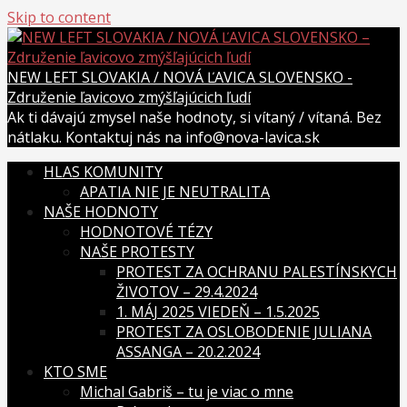
Skip to content
NEW LEFT SLOVAKIA / NOVÁ ĽAVICA SLOVENSKO -
Združenie ľavicovo zmýšľajúcich ľudí
Ak ti dávajú zmysel naše hodnoty, si vítaný / vítaná. Bez
nátlaku. Kontaktuj nás na info@nova-lavica.sk
HLAS KOMUNITY
APATIA NIE JE NEUTRALITA
NAŠE HODNOTY
HODNOTOVÉ TÉZY
NAŠE PROTESTY
PROTEST ZA OCHRANU PALESTÍNSKYCH
ŽIVOTOV – 29.4.2024
1. MÁJ 2025 VIEDEŇ – 1.5.2025
PROTEST ZA OSLOBODENIE JULIANA
ASSANGA – 20.2.2024
KTO SME
Michal Gabriš – tu je viac o mne