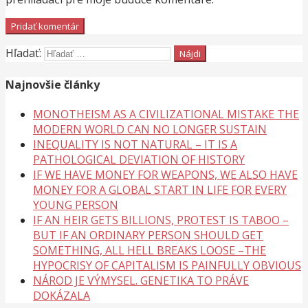
Hľadať:
Najnovšie články
MONOTHEISM AS A CIVILIZATIONAL MISTAKE THE
MODERN WORLD CAN NO LONGER SUSTAIN
INEQUALITY IS NOT NATURAL – IT IS A
PATHOLOGICAL DEVIATION OF HISTORY
IF WE HAVE MONEY FOR WEAPONS, WE ALSO HAVE
MONEY FOR A GLOBAL START IN LIFE FOR EVERY
YOUNG PERSON
IF AN HEIR GETS BILLIONS, PROTEST IS TABOO –
BUT IF AN ORDINARY PERSON SHOULD GET
SOMETHING, ALL HELL BREAKS LOOSE –THE
HYPOCRISY OF CAPITALISM IS PAINFULLY OBVIOUS
NÁROD JE VÝMYSEL. GENETIKA TO PRÁVE
DOKÁZALA