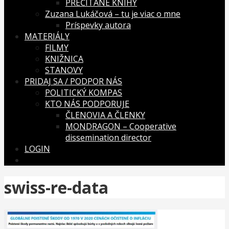
PREČÍTANÉ KNIHY
Zuzana Lukáčová – tu je viac o mne
Príspevky autora
MATERIÁLY
FILMY
KNIŽNICA
STANOVY
PRIDAJ SA / PODPOR NÁS
POLITICKÝ KOMPAS
KTO NÁS PODPORUJE
ČLENOVIA A ČLENKY
MONDRAGON – Cooperative
dissemination director
LOGIN
swiss-re-data