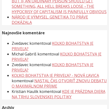
BUT IF AN ORDINARY PERSON SHOULD GET
SOMETHING, ALL HELL BREAKS LOOSE –THE
HYPOCRISY OF CAPITALISM IS PAINFULLY OBVIOUS
NÁROD JE VÝMYSEL. GENETIKA TO PRÁVE
DOKÁZALA
Najnovšie komentáre
Zvedavec
komentoval
KOĽKO BOHATSTVA JE
PRIVEĽA?
Michal Gabriš
komentoval
KOĽKO BOHATSTVA JE
PRIVEĽA?
Zvedavec
komentoval
KOĽKO BOHATSTVA JE
PRIVEĽA?
KOĽKO BOHATSTVA JE PRIVEĽA? - NOVÁ ĽAVICA
komentoval
NASTAL ČAS OTVORIŤ ZNOVU DEBATU
O MAXIMÁLNOM PRÍJME
Kristian Haulik
komentoval
KDE JE PRÁZDNA DIERA
NA TRHU SLOVENSKEJ POLITIKY
Archív