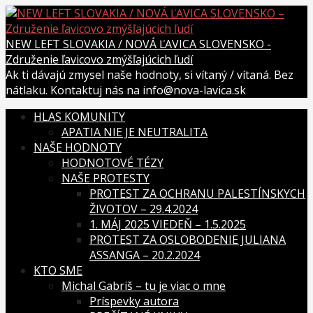
Skip
to
content
NEW LEFT SLOVAKIA / NOVÁ ĽAVICA SLOVENSKO -
Združenie ľavicovo zmýšľajúcich ľudí
Ak ti dávajú zmysel naše hodnoty, si vítaný / vítaná. Bez
nátlaku. Kontaktuj nás na info@nova-lavica.sk
HLAS KOMUNITY
APATIA NIE JE NEUTRALITA
NAŠE HODNOTY
HODNOTOVÉ TÉZY
NAŠE PROTESTY
PROTEST ZA OCHRANU PALESTÍNSKYCH
ŽIVOTOV – 29.4.2024
1. MÁJ 2025 VIEDEŇ – 1.5.2025
PROTEST ZA OSLOBODENIE JULIANA
ASSANGA – 20.2.2024
KTO SME
Michal Gabriš – tu je viac o mne
Príspevky autora