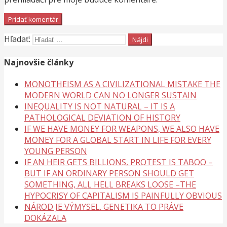
Hľadať:
Najnovšie články
MONOTHEISM AS A CIVILIZATIONAL MISTAKE THE
MODERN WORLD CAN NO LONGER SUSTAIN
INEQUALITY IS NOT NATURAL – IT IS A
PATHOLOGICAL DEVIATION OF HISTORY
IF WE HAVE MONEY FOR WEAPONS, WE ALSO HAVE
MONEY FOR A GLOBAL START IN LIFE FOR EVERY
YOUNG PERSON
IF AN HEIR GETS BILLIONS, PROTEST IS TABOO –
BUT IF AN ORDINARY PERSON SHOULD GET
SOMETHING, ALL HELL BREAKS LOOSE –THE
HYPOCRISY OF CAPITALISM IS PAINFULLY OBVIOUS
NÁROD JE VÝMYSEL. GENETIKA TO PRÁVE
DOKÁZALA