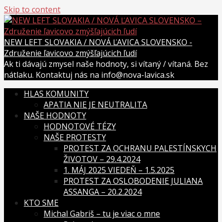
Skip to content
NEW LEFT SLOVAKIA / NOVÁ ĽAVICA SLOVENSKO -
Združenie ľavicovo zmýšľajúcich ľudí
Ak ti dávajú zmysel naše hodnoty, si vítaný / vítaná. Bez
nátlaku. Kontaktuj nás na info@nova-lavica.sk
HLAS KOMUNITY
APATIA NIE JE NEUTRALITA
NAŠE HODNOTY
HODNOTOVÉ TÉZY
NAŠE PROTESTY
PROTEST ZA OCHRANU PALESTÍNSKYCH
ŽIVOTOV – 29.4.2024
1. MÁJ 2025 VIEDEŇ – 1.5.2025
PROTEST ZA OSLOBODENIE JULIANA
ASSANGA – 20.2.2024
KTO SME
Michal Gabriš – tu je viac o mne