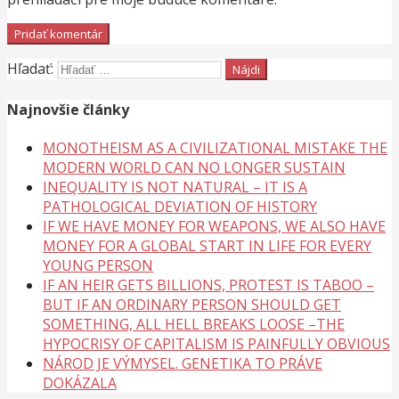
Hľadať:
Najnovšie články
MONOTHEISM AS A CIVILIZATIONAL MISTAKE THE
MODERN WORLD CAN NO LONGER SUSTAIN
INEQUALITY IS NOT NATURAL – IT IS A
PATHOLOGICAL DEVIATION OF HISTORY
IF WE HAVE MONEY FOR WEAPONS, WE ALSO HAVE
MONEY FOR A GLOBAL START IN LIFE FOR EVERY
YOUNG PERSON
IF AN HEIR GETS BILLIONS, PROTEST IS TABOO –
BUT IF AN ORDINARY PERSON SHOULD GET
SOMETHING, ALL HELL BREAKS LOOSE –THE
HYPOCRISY OF CAPITALISM IS PAINFULLY OBVIOUS
NÁROD JE VÝMYSEL. GENETIKA TO PRÁVE
DOKÁZALA