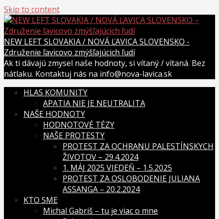
Skip to content
NEW LEFT SLOVAKIA / NOVÁ ĽAVICA SLOVENSKO -
Združenie ľavicovo zmýšľajúcich ľudí
Ak ti dávajú zmysel naše hodnoty, si vítaný / vítaná. Bez
nátlaku. Kontaktuj nás na info@nova-lavica.sk
HLAS KOMUNITY
APATIA NIE JE NEUTRALITA
NAŠE HODNOTY
HODNOTOVÉ TÉZY
NAŠE PROTESTY
PROTEST ZA OCHRANU PALESTÍNSKYCH
ŽIVOTOV – 29.4.2024
1. MÁJ 2025 VIEDEŇ – 1.5.2025
PROTEST ZA OSLOBODENIE JULIANA
ASSANGA – 20.2.2024
KTO SME
Michal Gabriš – tu je viac o mne