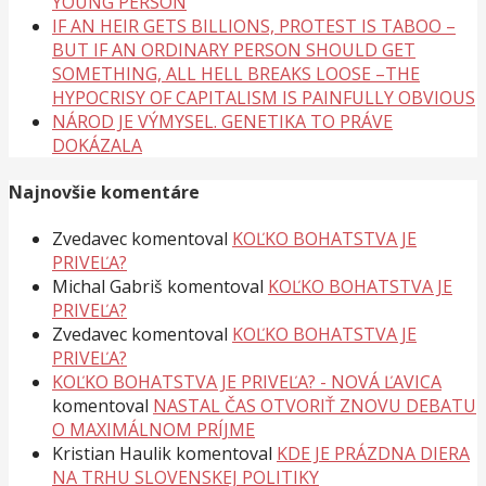
YOUNG PERSON
IF AN HEIR GETS BILLIONS, PROTEST IS TABOO –
BUT IF AN ORDINARY PERSON SHOULD GET
SOMETHING, ALL HELL BREAKS LOOSE –THE
HYPOCRISY OF CAPITALISM IS PAINFULLY OBVIOUS
NÁROD JE VÝMYSEL. GENETIKA TO PRÁVE
DOKÁZALA
Najnovšie komentáre
Zvedavec
komentoval
KOĽKO BOHATSTVA JE
PRIVEĽA?
Michal Gabriš
komentoval
KOĽKO BOHATSTVA JE
PRIVEĽA?
Zvedavec
komentoval
KOĽKO BOHATSTVA JE
PRIVEĽA?
KOĽKO BOHATSTVA JE PRIVEĽA? - NOVÁ ĽAVICA
komentoval
NASTAL ČAS OTVORIŤ ZNOVU DEBATU
O MAXIMÁLNOM PRÍJME
Kristian Haulik
komentoval
KDE JE PRÁZDNA DIERA
NA TRHU SLOVENSKEJ POLITIKY