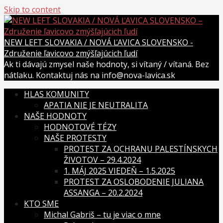
Skip to content
NEW LEFT SLOVAKIA / NOVÁ ĽAVICA SLOVENSKO -
Združenie ľavicovo zmýšľajúcich ľudí
Ak ti dávajú zmysel naše hodnoty, si vítaný / vítaná. Bez
nátlaku. Kontaktuj nás na info@nova-lavica.sk
HLAS KOMUNITY
APATIA NIE JE NEUTRALITA
NAŠE HODNOTY
HODNOTOVÉ TÉZY
NAŠE PROTESTY
PROTEST ZA OCHRANU PALESTÍNSKYCH
ŽIVOTOV – 29.4.2024
1. MÁJ 2025 VIEDEŇ – 1.5.2025
PROTEST ZA OSLOBODENIE JULIANA
ASSANGA – 20.2.2024
KTO SME
Michal Gabriš – tu je viac o mne