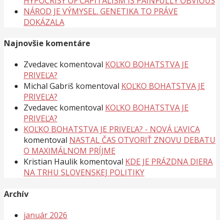
HYPOCRISY OF CAPITALISM IS PAINFULLY OBVIOUS
NÁROD JE VÝMYSEL. GENETIKA TO PRÁVE
DOKÁZALA
Najnovšie komentáre
Zvedavec
komentoval
KOĽKO BOHATSTVA JE
PRIVEĽA?
Michal Gabriš
komentoval
KOĽKO BOHATSTVA JE
PRIVEĽA?
Zvedavec
komentoval
KOĽKO BOHATSTVA JE
PRIVEĽA?
KOĽKO BOHATSTVA JE PRIVEĽA? - NOVÁ ĽAVICA
komentoval
NASTAL ČAS OTVORIŤ ZNOVU DEBATU
O MAXIMÁLNOM PRÍJME
Kristian Haulik
komentoval
KDE JE PRÁZDNA DIERA
NA TRHU SLOVENSKEJ POLITIKY
Archív
január 2026