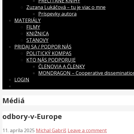
PREČÍTANÉ KNIHY
Zuzana Lukáčová – tu je viac o mne
Príspevky autora
MATERIÁLY
FILMY
KNIŽNICA
STANOVY
PRIDAJ SA / PODPOR NÁS
POLITICKÝ KOMPAS
KTO NÁS PODPORUJE
ČLENOVIA A ČLENKY
MONDRAGON – Cooperative dissemination
LOGIN
Médiá
odbory-v-Europe
11. apríla 2025
Michal Gabriš
Leave a comment