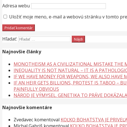
Adresa webu
Uložiť moje meno, e-mail a webovú stránku v tomto pr
Hľadať:
Najnovšie články
MONOTHEISM AS A CIVILIZATIONAL MISTAKE THE
INEQUALITY IS NOT NATURAL – IT IS A PATHOLOGI
IF WE HAVE MONEY FOR WEAPONS, WE ALSO HAVE M
IF AN HEIR GETS BILLIONS, PROTEST IS TABOO – 
PAINFULLY OBVIOUS
NÁROD JE VÝMYSEL. GENETIKA TO PRÁVE DOKÁZAL
Najnovšie komentáre
Zvedavec
komentoval
KOĽKO BOHATSTVA JE PRIVEĽA
Michal Gabriš
komentoval
KOĽKO BOHATSTVA JE PRI