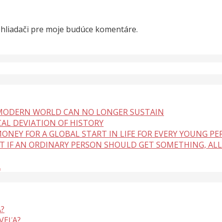
ehliadači pre moje budúce komentáre.
 MODERN WORLD CAN NO LONGER SUSTAIN
CAL DEVIATION OF HISTORY
ONEY FOR A GLOBAL START IN LIFE FOR EVERY YOUNG P
BUT IF AN ORDINARY PERSON SHOULD GET SOMETHING, ALL
A
?
VEĽA?