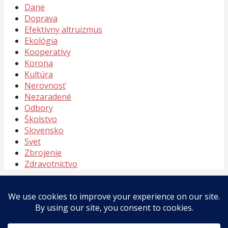
Dane
Doprava
Efektivny altruizmus
Ekológia
Kooperatívy
Korona
Kultúra
Nerovnosť
Nezaradené
Odbory
Školstvo
Slovensko
Svet
Zbrojenie
Zdravotníctvo
Meta
Prihlásiť sa
Feed záznamov