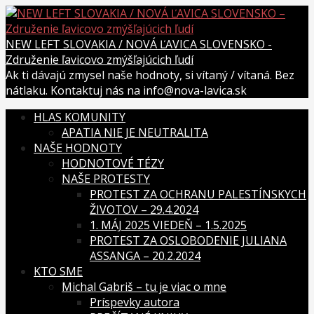
Skip
to
content
NEW LEFT SLOVAKIA / NOVÁ ĽAVICA SLOVENSKO -
Združenie ľavicovo zmýšľajúcich ľudí
Ak ti dávajú zmysel naše hodnoty, si vítaný / vítaná. Bez
nátlaku. Kontaktuj nás na info@nova-lavica.sk
HLAS KOMUNITY
APATIA NIE JE NEUTRALITA
NAŠE HODNOTY
HODNOTOVÉ TÉZY
NAŠE PROTESTY
PROTEST ZA OCHRANU PALESTÍNSKYCH
ŽIVOTOV – 29.4.2024
1. MÁJ 2025 VIEDEŇ – 1.5.2025
PROTEST ZA OSLOBODENIE JULIANA
ASSANGA – 20.2.2024
KTO SME
Michal Gabriš – tu je viac o mne
Príspevky autora