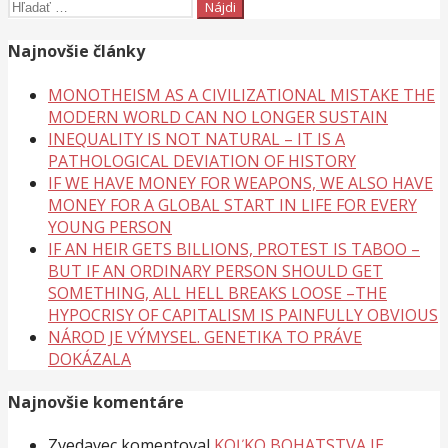
Hľadať:
Najnovšie články
MONOTHEISM AS A CIVILIZATIONAL MISTAKE THE
MODERN WORLD CAN NO LONGER SUSTAIN
INEQUALITY IS NOT NATURAL – IT IS A
PATHOLOGICAL DEVIATION OF HISTORY
IF WE HAVE MONEY FOR WEAPONS, WE ALSO HAVE
MONEY FOR A GLOBAL START IN LIFE FOR EVERY
YOUNG PERSON
IF AN HEIR GETS BILLIONS, PROTEST IS TABOO –
BUT IF AN ORDINARY PERSON SHOULD GET
SOMETHING, ALL HELL BREAKS LOOSE –THE
HYPOCRISY OF CAPITALISM IS PAINFULLY OBVIOUS
NÁROD JE VÝMYSEL. GENETIKA TO PRÁVE
DOKÁZALA
Najnovšie komentáre
Zvedavec
komentoval
KOĽKO BOHATSTVA JE