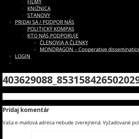
FILMY
KNIŽNICA
STANOVY
PRIDAJ SA / PODPOR NÁS
POLITICKÝ KOMPAS
KTO NÁS PODPORUJE
ČLENOVIA A ČLENKY
MONDRAGON – Cooperative dissemination
LOGIN
403629088_85315842650202
Pridaj komentár
Vaša e-mailová adresa nebude zverejnená.
Vyžadované pol