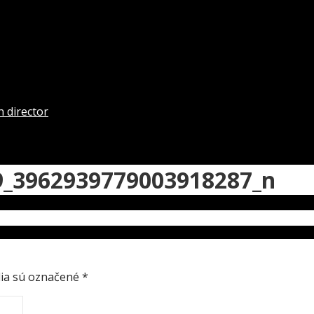
 director
9_3962939779003918287_n
ia sú označené
*