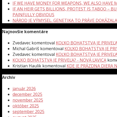
IF WE HAVE MONEY FOR WEAPONS, WE ALSO HAVE M
IF AN HEIR GETS BILLIONS, PROTEST IS TABOO – 
PAINFULLY OBVIOUS
NÁROD JE VÝMYSEL. GENETIKA TO PRÁVE DOKÁZAL
Najnovšie komentáre
Zvedavec
komentoval
KOĽKO BOHATSTVA JE PRIVEĽA
Michal Gabriš
komentoval
KOĽKO BOHATSTVA JE PRI
Zvedavec
komentoval
KOĽKO BOHATSTVA JE PRIVEĽA
KOĽKO BOHATSTVA JE PRIVEĽA? - NOVÁ ĽAVICA
kome
Kristian Haulik
komentoval
KDE JE PRÁZDNA DIERA 
Archív
január 2026
december 2025
november 2025
október 2025
september 2025