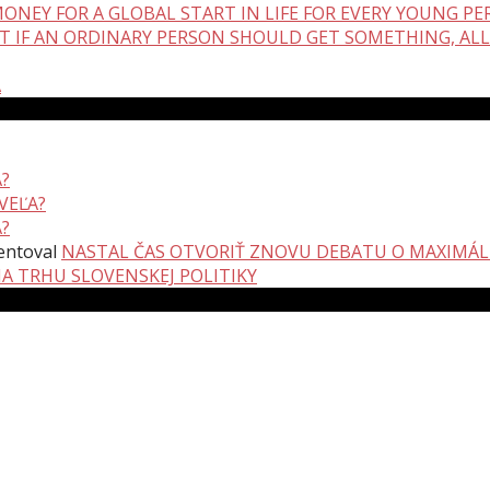
ONEY FOR A GLOBAL START IN LIFE FOR EVERY YOUNG P
BUT IF AN ORDINARY PERSON SHOULD GET SOMETHING, ALL
A
?
VEĽA?
?
ntoval
NASTAL ČAS OTVORIŤ ZNOVU DEBATU O MAXIMÁ
NA TRHU SLOVENSKEJ POLITIKY