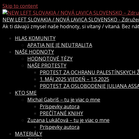
Skip to content
NEW LEFT SLOVAKIA / NOVÁ ĽAVICA SLOVENSKO - Združenie
Ak ti dávajú zmysel naše hodnoty, si vítaný / vítaná. Bez n
HLAS KOMUNITY
APATIA NIE JE NEUTRALITA
NAŠE HODNOTY
HODNOTOVÉ TÉZY
NAŠE PROTESTY
PROTEST ZA OCHRANU PALESTÍNSKYCH ŽI
1. MÁJ 2025 VIEDEŇ – 1.5.2025
PROTEST ZA OSLOBODENIE JULIANA ASSAN
KTO SME
Michal Gabriš – tu je viac o mne
Príspevky autora
PREČÍTANÉ KNIHY
Zuzana Lukáčová – tu je viac o mne
Príspevky autora
MATERIÁLY