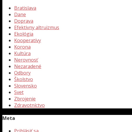
Bratislava
Dane
Doprava
Efektivny altruizmus
Ekológia
Kooperatívy
Korona
Kultúra
Nerovnosť
Nezaradené
Odbory
Školstvo
Slovensko
Svet
Zbrojenie
Zdravotníctvo
Meta
Prihlásiť sa